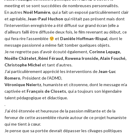
meeting et se sont succédées de nombreuses personnalités.
En autres
Noël Mamère
, qui a fait un exposé particulièrement clair
et agréable,
Jean-Paul Huchon
qui n’était pas présent mais dont
l’intervention enregistrée a été diffusé sur grand écran (elle a
d’ailleurs failli être diffusée deux fois, le film revenant au début, ce
qui fera rire l’assemblée
et
Danièle Hoffman-Rispal
, dont le
message passionné a même fait tomber quelques objets.
Je ne regrette pas d’avoir écouté également,
Corinne Lepage,
Noëlle Châtelet, Rémi Féraud, Rowena Ironside, Alain Fouché,
Christophe Michel
et tant d’autres.
J’ai particulièrement apprécié les interventions de
Jean-Luc
Romero
, Président de l’ADMD,
Véronique Neiertz
, humaniste et citoyenne, dont le message m’a
captivée et
François de Closets
, qui a toujours son légendaire
talent pédagogique et didactique.
.
J’ai été étonnée et heureuse de la passion militante et de la
ferveur de cette assemblée réunie autour de ce projet humaniste
qui me tient à cœur.
Je pense que sa portée devrait dépasser les clivages politiques