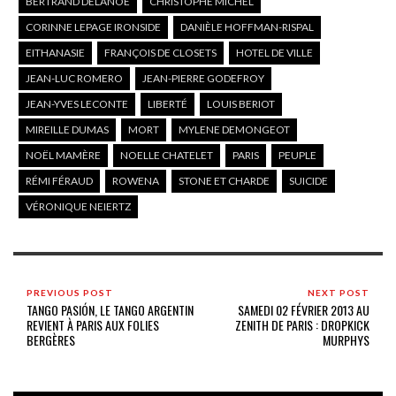
BERTRAND DELANOE
CHRISTOPHE MICHEL
CORINNE LEPAGE IRONSIDE
DANIÈLE HOFFMAN-RISPAL
EITHANASIE
FRANÇOIS DE CLOSETS
HOTEL DE VILLE
JEAN-LUC ROMERO
JEAN-PIERRE GODEFROY
JEAN-YVES LECONTE
LIBERTÉ
LOUIS BERIOT
MIREILLE DUMAS
MORT
MYLENE DEMONGEOT
NOËL MAMÈRE
NOELLE CHATELET
PARIS
PEUPLE
RÉMI FÉRAUD
ROWENA
STONE ET CHARDE
SUICIDE
VÉRONIQUE NEIERTZ
PREVIOUS POST
NEXT POST
TANGO PASIÓN, LE TANGO ARGENTIN
SAMEDI 02 FÉVRIER 2013 AU
REVIENT À PARIS AUX FOLIES
ZENITH DE PARIS : DROPKICK
BERGÈRES
MURPHYS