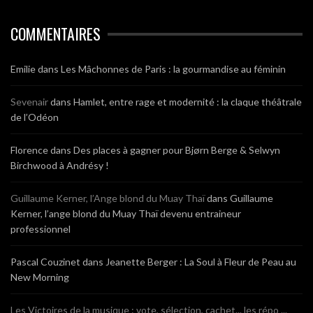
COMMENTAIRES
Emilie
dans
Les Mâchonnes de Paris : la gourmandise au féminin
Sevenair
dans
Hamlet, entre rage et modernité : la claque théâtrale
de l’Odéon
Florence
dans
Des places à gagner pour Bjørn Berge & Selwyn
Birchwood à Andrésy !
Guillaume Kerner, l’Ange blond du Muay Thaï
dans
Guillaume
Kerner, l’ange blond du Muay Thaï devenu entraineur
professionnel
Pascal Couzinet
dans
Jeanette Berger : La Soul à Fleur de Peau au
New Morning
Les Victoires de la musique : vote, sélection, cachet... les répo ...