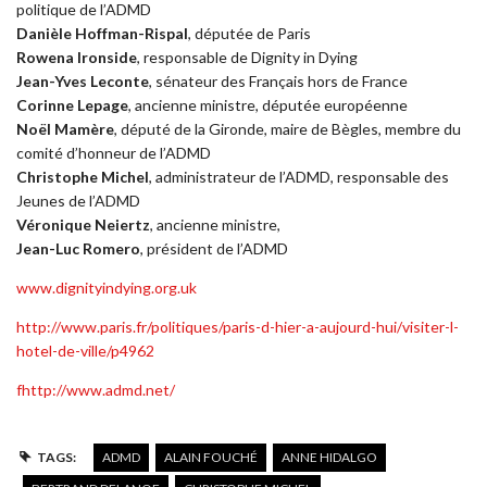
politique de l’ADMD
Danièle Hoffman-Rispal
, députée de Paris
Rowena Ironside
, responsable de Dignity in Dying
Jean-Yves Leconte
, sénateur des Français hors de France
Corinne Lepage
, ancienne ministre, députée européenne
Noël Mamère
, député de la Gironde, maire de Bègles, membre du
comité d’honneur de l’ADMD
Christophe Michel
, administrateur de l’ADMD, responsable des
Jeunes de l’ADMD
Véronique Neiertz
, ancienne ministre,
Jean-Luc Romero
, président de l’ADMD
www.dignityindying.org.uk
http://www.paris.fr/politiques/paris-d-hier-a-aujourd-hui/visiter-l-
hotel-de-ville/p4962
fhttp://www.admd.net/
TAGS:
ADMD
ALAIN FOUCHÉ
ANNE HIDALGO