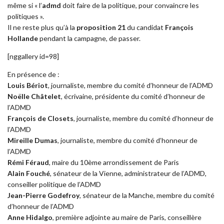
même si « l’
admd
doit faire de la politique, pour convaincre les
politiques ».
Il ne reste plus qu’à la
proposition 21
du candidat
François
Hollande
pendant la campagne, de passer.
[nggallery id=98]
En présence de :
Louis Bériot
, journaliste, membre du comité d’honneur de l’ADMD
Noëlle Châtelet
, écrivaine, présidente du comité d’honneur de
l’ADMD
François de Closets
, journaliste, membre du comité d’honneur de
l’ADMD
Mireille Dumas
, journaliste, membre du comité d’honneur de
l’ADMD
Rémi Féraud
, maire du 10ème arrondissement de Paris
Alain Fouché
, sénateur de la Vienne, administrateur de l’ADMD,
conseiller politique de l’ADMD
Jean-Pierre Godefroy
, sénateur de la Manche, membre du comité
d’honneur de l’ADMD
Anne Hidalgo
, première adjointe au maire de Paris, conseillère