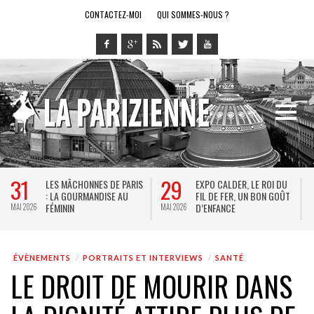
CONTACTEZ-MOI
QUI SOMMES-NOUS ?
29
28
S
EXPO CALDER, LE ROI DU
LE RING DE KATHARSY, UN
FIL DE FER, UN BON GOÛT
SPECTACLE EN FORME DE
D’ENFANCE
JEU VIDÉO !
MAI 2026
MAI 2026
ÉVÈNEMENTS
PORTRAITS ET INTERVIEWS
SANTÉ
LE DROIT DE MOURIR DANS