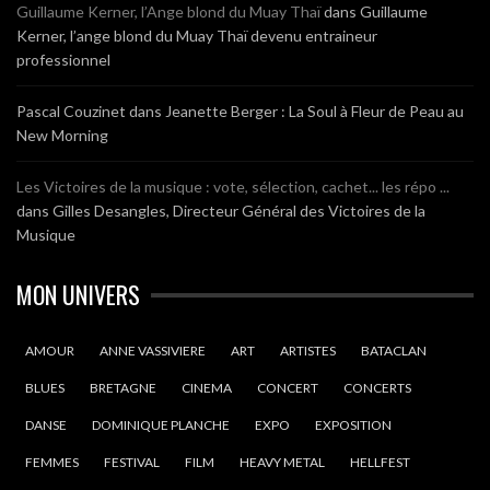
Guillaume Kerner, l’Ange blond du Muay Thaï
dans
Guillaume
Kerner, l’ange blond du Muay Thaï devenu entraineur
professionnel
Pascal Couzinet
dans
Jeanette Berger : La Soul à Fleur de Peau au
New Morning
Les Victoires de la musique : vote, sélection, cachet... les répo ...
dans
Gilles Desangles, Directeur Général des Victoires de la
Musique
MON UNIVERS
AMOUR
ANNE VASSIVIERE
ART
ARTISTES
BATACLAN
BLUES
BRETAGNE
CINEMA
CONCERT
CONCERTS
DANSE
DOMINIQUE PLANCHE
EXPO
EXPOSITION
FEMMES
FESTIVAL
FILM
HEAVY METAL
HELLFEST