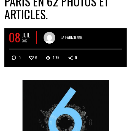
PARIS EN 62 PHOTOS ET
ARTICLES.
08
JUIL
LA PARIZIENNE
2012
0
9
1.7K
0