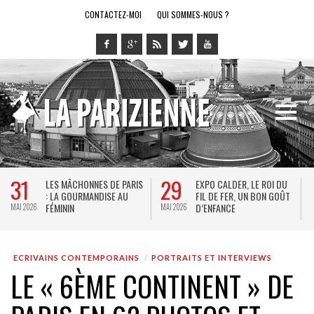
CONTACTEZ-MOI
QUI SOMMES-NOUS ?
31
29
LES MÂCHONNES DE PARIS
EXPO CALDER, LE ROI DU
: LA GOURMANDISE AU
FIL DE FER, UN BON GOÛT
FÉMININ
D’ENFANCE
MAI 2026
MAI 2026
M
ECRIVAINS CONTEMPORAINS
PORTRAITS ET INTERVIEWS
LE « 6ÈME CONTINENT » DE