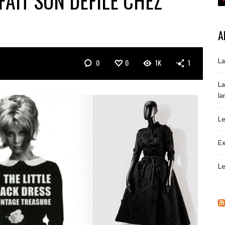
FAIT SON DÉFILÉ CHEZ
A
La
0
0
1K
1
La
la
Le
Ex
Le