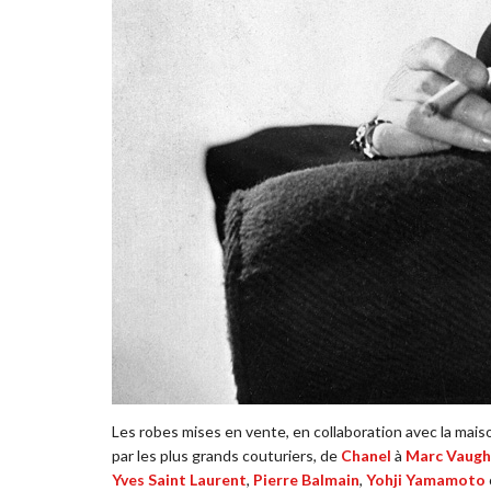
Les robes mises en vente, en collaboration avec la mai
par les plus grands couturiers, de
Chanel
à
Marc Vaug
Yves Saint Laurent
,
Pierre Balmain
,
Yohji Yamamoto