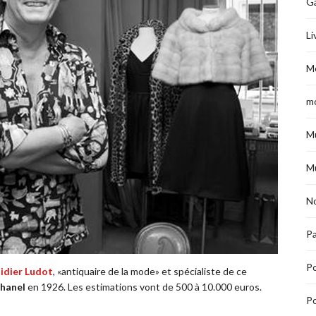
G
Li
M
m
M
M
No
Pa
P
idier Ludot
, «antiquaire de la mode» et spécialiste de ce
Chanel
en 1926. Les estimations vont de 500 à 10.000 euros.
Po