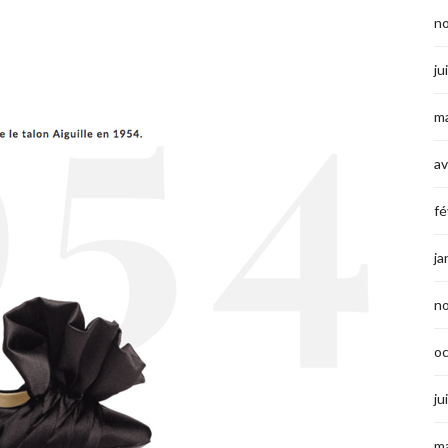
n
ju
ma
av
fé
ja
n
o
ju
ma