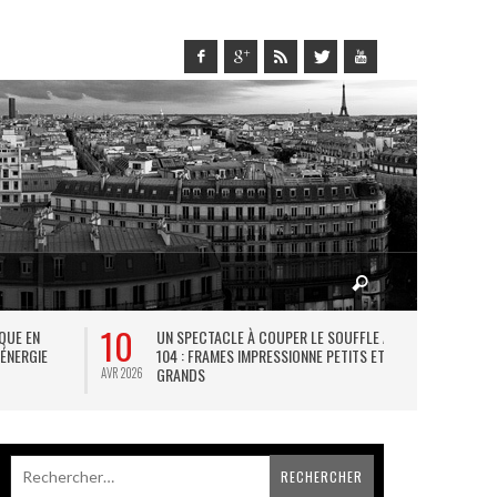
10
27
IQUE EN
UN SPECTACLE À COUPER LE SOUFFLE AU
L
 ÉNERGIE
104 : FRAMES IMPRESSIONNE PETITS ET
TH
GRANDS
AVR 2026
JUIL 2026