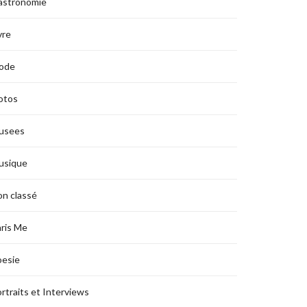
astronomie
vre
ode
otos
usees
usique
n classé
ris Me
oesie
rtraits et Interviews