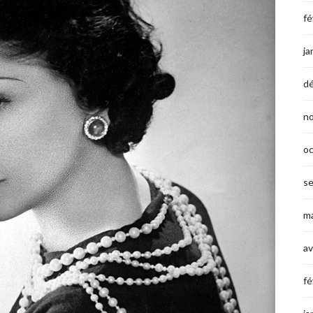
fé
ja
d
n
o
s
ma
av
fé