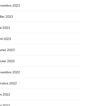
ovembre 2023
illet 2023
i 2023
ril 2023
vrier 2023
nvier 2023
ovembre 2022
ctobre 2022
in 2022
i 2022