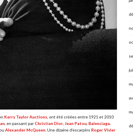
ja
d
n
o
s
ju
ma
av
m
son
Kerry Taylor Auctions
, ont été créées entre 1921 et 2010
han
, en passant par
Christian Dior
,
Jean Patou
,
Balenciaga
,
d
ou
Alexander McQueen.
Une dizaine d’escarpins
Roger Vivier