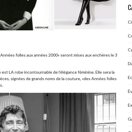
C
C
C
Cy
Années folles aux années 2000» seront mises aux enchères le 3
D
est LA robe incontournable de l’élégance féminine. Elle sera la
Ec
pièces, signées de grands noms de la couture, «des Années folles
s.
É
Ex
Ga