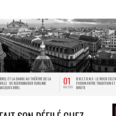
01
BREL ET LA DANSE AU THÉÂTRE DE LA
B.R.E.T.O.N.S : LE ROCK CELT
VILLE : DE KEERSMAEKER SUBLIME
FUSION ENTRE TRADITION ET
JACQUES BREL
BRUTE
MAI 2026