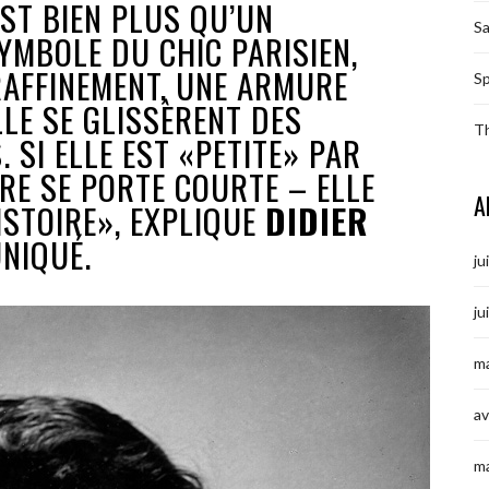
EST BIEN PLUS QU’UN
S
SYMBOLE DU CHIC PARISIEN,
AFFINEMENT, UNE ARMURE
Sp
LE SE GLISSÈRENT DES
T
 SI ELLE EST «PETITE» PAR
IRE SE PORTE COURTE – ELLE
A
ISTOIRE», EXPLIQUE
DIDIER
NIQUÉ.
ju
ju
ma
av
m