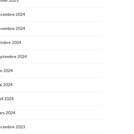
nvier 2025
écembre 2024
ovembre 2024
ctobre 2024
eptembre 2024
in 2024
i 2024
ril 2024
ars 2024
écembre 2023