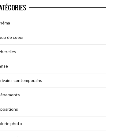
ATÉGORIES
inéma
oup de coeur
berelles
anse
rivains contemporains
vènements
positions
lerie photo