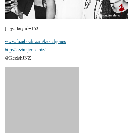
[nggallery id=162]
www.facebook.com/keziahjones
http://keziahjones.biz/
@KeziahJNZ