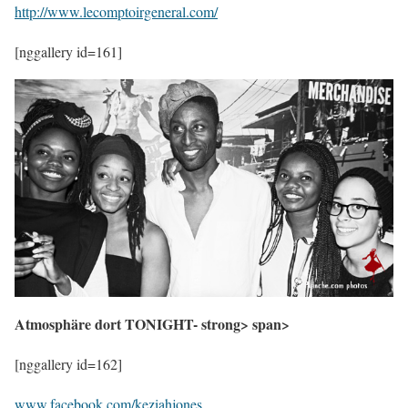
http://www.lecomptoirgeneral.com/
[nggallery id=161]
Atmosphäre dort TONIGHT- strong> span>
[nggallery id=162]
www.facebook.com/keziahjones