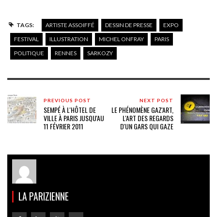
TAGS:
ARTISTE ASSOIFFÉ
DESSIN DE PRESSE
EXPO
FESTIVAL
ILLUSTRATION
MICHEL ONFRAY
PARIS
POLITIQUE
RENNES
SARKOZY
PREVIOUS POST
NEXT POST
SEMPÉ À L'HÔTEL DE
LE PHÉNOMÈNE GAZ'ART,
VILLE À PARIS JUSQU'AU
L'ART DES REGARDS
11 FÉVRIER 2011
D'UN GARS QUI GAZE
LA PARIZIENNE