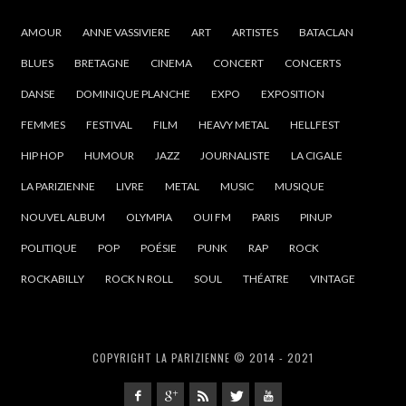
AMOUR
ANNE VASSIVIERE
ART
ARTISTES
BATACLAN
BLUES
BRETAGNE
CINEMA
CONCERT
CONCERTS
DANSE
DOMINIQUE PLANCHE
EXPO
EXPOSITION
FEMMES
FESTIVAL
FILM
HEAVY METAL
HELLFEST
HIP HOP
HUMOUR
JAZZ
JOURNALISTE
LA CIGALE
LA PARIZIENNE
LIVRE
METAL
MUSIC
MUSIQUE
NOUVEL ALBUM
OLYMPIA
OUI FM
PARIS
PINUP
POLITIQUE
POP
POÉSIE
PUNK
RAP
ROCK
ROCKABILLY
ROCK N ROLL
SOUL
THÉATRE
VINTAGE
COPYRIGHT LA PARIZIENNE © 2014 - 2021