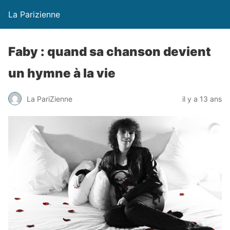
La Parizienne
Faby : quand sa chanson devient
un hymne à la vie
La PariZienne
il y a 13 ans