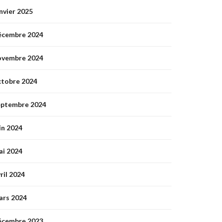
nvier 2025
écembre 2024
ovembre 2024
ctobre 2024
eptembre 2024
in 2024
ai 2024
ril 2024
ars 2024
écembre 2023