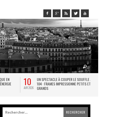
10
27
IQUE EN
UN SPECTACLE À COUPER LE SOUFFLE AU
L
 ÉNERGIE
104 : FRAMES IMPRESSIONNE PETITS ET
TH
GRANDS
AVR 2026
JUIL 2026