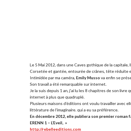
Le 5 Mai 2012, dans une Caves gothique de la capitale,
Corsetée et gantée, entourée de crânes, tête réduite et
Intimidée par ma caméra,
Emily Musso
va enfin se prés
Son travail a été remarquable sur internet.
Je la suis depuis 1 an, j’ai lu les 8 chapitres de son livr
internet à plus que quadruplé.
Plusieurs maisons d’éditions ont voulu travailler avec el
littérature de l’imaginaire. qui a eu sa préférence.
En décembre 2012, elle publiera son premier roman f
ERENN 1 – L’Eveil, »
http://rebelleeditions.com