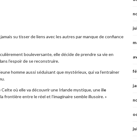
n
ju
a jamais su tisser de liens avec les autres par manque de confiance
m
ticulièrement bouleversante, elle décide de prendre sa vie en
av
 dans l’espoir de se reconstruire.
fé
 jeune homme aussi séduisant que mystérieux, qui va l’entraîner
nu.
ja
e Celte où elle va découvrir une Irlande mystique, une
ile
frontière entre le réel et l’imaginaire semble illusoire. »
n
o
ju