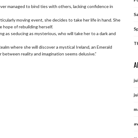
ver managed to bind ties with others, lacking confidence in
S
icularly moving event, she decides to take her life in hand. She
e hope of rebuilding herself.
S
ng as seducing as mysterious, who will take her to a dark and
T
ealm where she will discover a mystical Ireland, an Emerald
r between reality and imagination seems delusive.”
A
ju
ju
m
av