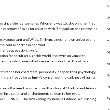
G
Li
ing since she is a teenager. When she was 15, she wins her first
he category of tales for children with “Un papillon pas comme les
M
ire, Maupassant and Wilde, Emily imagines her own universe and
m
the course of time in her mind.
ther deep passion: music.
M
tion for occult arts, gothic world, the myth on vampires,
, among which one will influence her more than the others:
M
r to refine her characters’ personality, deepen their psychology,
N
eir hate, since as far as Emily’s concerned, the darkness of human
P
 feels the need to write down the story of Charline and Adrian
 of inspiration and enchantment, so dear to her eyes.
P
vel: ERENN 1 – The Awakening, by Rebelle Editions, a publishing
Po