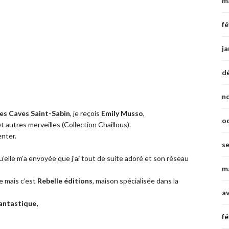
m
fé
ja
d
n
les Caves Saint-Sabin
, je reçois
Emily Musso
,
o
 autres merveilles (Collection Chaillous).
enter.
s
e qu’elle m’a envoyée que j’ai tout de suite adoré et son réseau
m
le mais c’est
Rebelle éditions
, maison spécialisée dans la
av
antastique,
fé