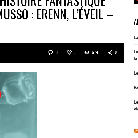
HISTOIRE FANTASTIQUE
USSO : ERENN, L’ÉVEIL –
A
La
3
0
674
0
La
la
Le
Ex
Le
vi