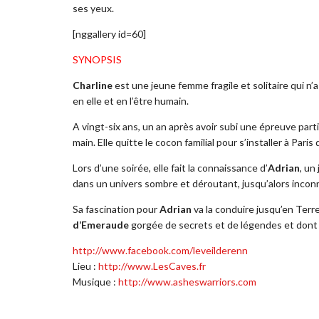
ses yeux.
[nggallery id=60]
SYNOPSIS
Charline
est une jeune femme fragile et solitaire qui n’
en elle et en l’être humain.
A vingt-six ans, un an après avoir subi une épreuve par
main. Elle quitte le cocon familial pour s’installer à Paris
Lors d’une soirée, elle fait la connaissance d’
Adrian
, un
dans un univers sombre et déroutant, jusqu’alors incon
Sa fascination pour
Adrian
va la conduire jusqu’en Terr
d’Emeraude
gorgée de secrets et de légendes et dont la 
http://www.facebook.com/leveilderenn
Lieu :
http://www.LesCaves.fr
Musique :
http://www.asheswarriors.com