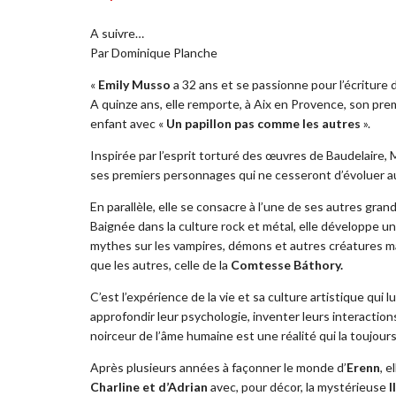
A suivre…
Par Dominique Planche
«
Emily Musso
a 32 ans et se passionne pour l’écriture 
A quinze ans, elle remporte, à Aix en Provence, son prem
enfant avec «
Un papillon pas comme les autres
».
Inspirée par l’esprit torturé des œuvres de Baudelaire,
ses premiers personnages qui ne cesseront d’évoluer a
En parallèle, elle se consacre à l’une de ses autres gran
Baignée dans la culture rock et métal, elle développe un
mythes sur les vampires, démons et autres créatures ma
que les autres, celle de la
Comtesse Báthory.
C’est l’expérience de la vie et sa culture artistique qui
approfondir leur psychologie, inventer leurs interactions,
noirceur de l’âme humaine est une réalité qui la toujour
Après plusieurs années à façonner le monde d’
Erenn
, e
Charline et d’Adrian
avec, pour décor, la mystérieuse
I