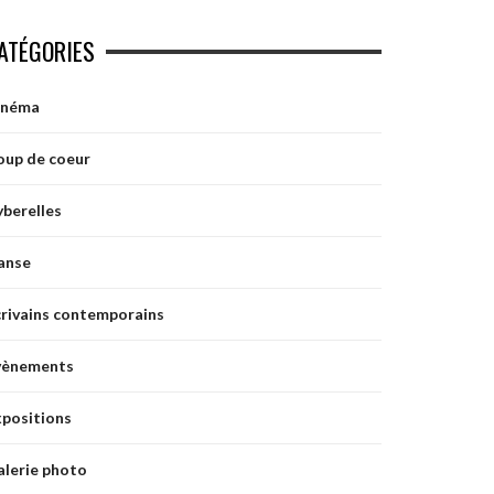
ATÉGORIES
inéma
oup de coeur
berelles
anse
crivains contemporains
vènements
xpositions
alerie photo