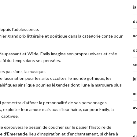
ja
d
depuis l’adolescence.
n
ier grand prix littéraire et poétique dans la catégorie conte pour
o
 Maupassant et Wilde, Emily imagine son propre univers et crée
u fil du temps dans ses pensées.
s
des passions, la musique.
e fascination pour les arts occultes, le monde gothique, les
ju
léfiques ainsi que pour les légendes dont l’une la marquera plus
m
 lui permettra d’affiner la personnalité de ses personnages,
av
 exploiter leur amour mais aussi leur haine, car pour Emily, la
s captivée.
m
lle éprouvera le besoin de coucher sur le papier l’histoire de
le d’Emeraude
, lieu d’inspiration et d’enchantement, si chère à
d