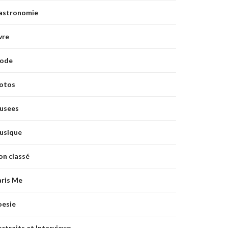
astronomie
vre
ode
otos
usees
usique
on classé
aris Me
oesie
rtraits et Interviews