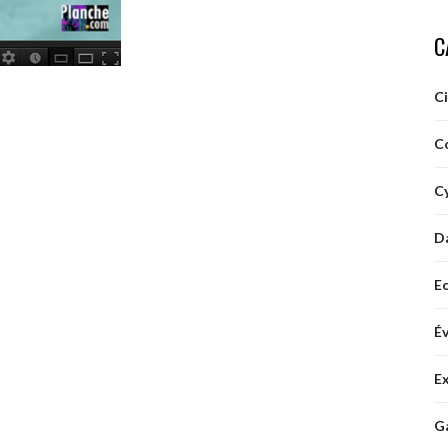
C
C
C
Cy
D
E
É
E
G