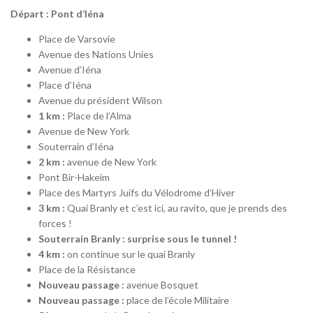
Départ : Pont d’Iéna
Place de Varsovie
Avenue des Nations Unies
Avenue d’Iéna
Place d’Iéna
Avenue du président Wilson
1 km :
Place de l’Alma
Avenue de New York
Souterrain d’Iéna
2 km :
avenue de New York
Pont Bir-Hakeim
Place des Martyrs Juifs du Vélodrome d’Hiver
3 km :
Quai Branly et c’est ici, au ravito, que je prends des
forces !
Souterrain Branly : surprise sous le tunnel !
4 km :
on continue sur le quai Branly
Place de la Résistance
Nouveau passage :
avenue Bosquet
Nouveau passage :
place de l’école Militaire