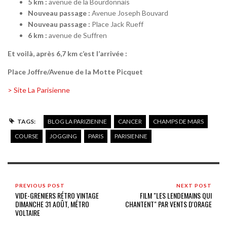
5 km :
avenue de la Bourdonnais
Nouveau passage :
Avenue Joseph Bouvard
Nouveau passage :
Place Jack Rueff
6 km :
avenue de Suffren
Et voilà, après 6,7 km c’est l’arrivée :
Place Joffre/Avenue de la Motte Picquet
> Site La Parisienne
TAGS:
BLOG LA PARIZIENNE
CANCER
CHAMPS DE MARS
COURSE
JOGGING
PARIS
PARISIENNE
PREVIOUS POST
NEXT POST
VIDE-GRENIERS RÉTRO VINTAGE
FILM "LES LENDEMAINS QUI
DIMANCHE 31 AOÛT, MÉTRO
CHANTENT" PAR VENTS D'ORAGE
VOLTAIRE