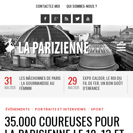
CONTACTEZ-MOI
QUI SOMMES-NOUS ?
31
29
LES MÂCHONNES DE PARIS
EXPO CALDER, LE ROI DU
: LA GOURMANDISE AU
FIL DE FER, UN BON GOÛT
FÉMININ
D’ENFANCE
MAI 2026
MAI 2026
M
ÉVÈNEMENTS
PORTRAITS ET INTERVIEWS
SPORT
35.000 COUREUSES POUR