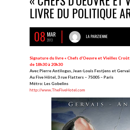
« CHEFS D’OEUVRE ET V
LIVRE DU POLITIQUE AR
08
MAR
LA PARIZIENNE
2013
Signature du livre « Chefs d’Oeuvre et Vieilles Croût
de 18h30 à 20h30
Avec Pierre Antilogus, Jean-Louis Festjens et Gervai
Au Five Hôtel, 3 rue Flatters – 75005 – Paris
Métro: Les Gobelins
http://www.TheFiveHotel.com