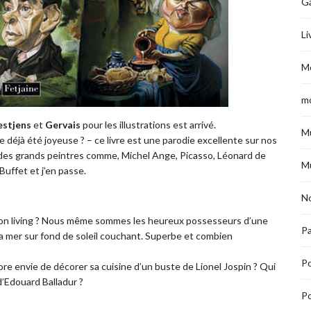
G
Li
M
m
estjens
et
Gervais
pour les illustrations est arrivé.
M
 déjà été joyeuse ? – ce livre est une parodie excellente sur nos
 des grands peintres comme, Michel Ange, Picasso, Léonard de
M
uffet et j’en passe.
No
 son living ? Nous même sommes les heureux possesseurs d’une
Pa
la mer sur fond de soleil couchant. Superbe et combien
P
core envie de décorer sa cuisine d’un buste de Lionel Jospin ? Qui
 d’Edouard Balladur ?
Po