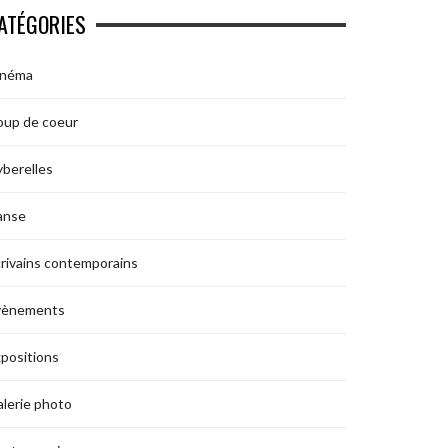
ATÉGORIES
inéma
oup de coeur
berelles
anse
rivains contemporains
vènements
positions
lerie photo