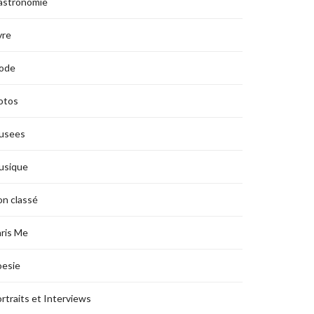
astronomie
vre
ode
otos
usees
usique
n classé
ris Me
oesie
rtraits et Interviews