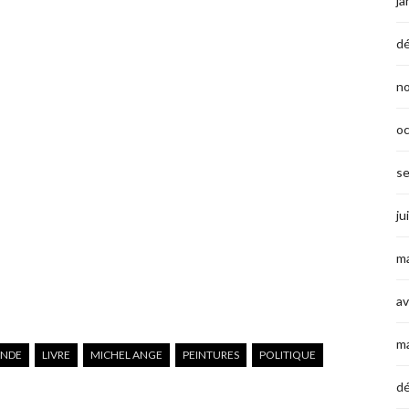
ja
d
n
o
s
ju
ma
av
m
ANDE
LIVRE
MICHEL ANGE
PEINTURES
POLITIQUE
d