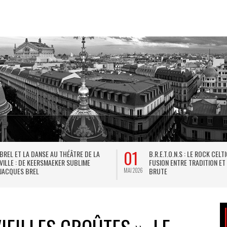
01
BREL ET LA DANSE AU THÉÂTRE DE LA
B.R.E.T.O.N.S : LE ROCK CELT
VILLE : DE KEERSMAEKER SUBLIME
FUSION ENTRE TRADITION ET
JACQUES BREL
BRUTE
MAI 2026