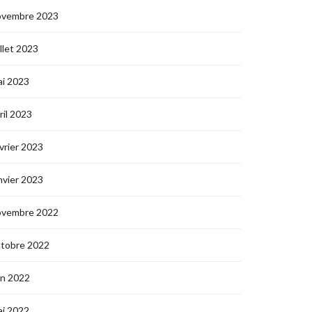
ovembre 2023
illet 2023
i 2023
ril 2023
vrier 2023
nvier 2023
ovembre 2022
ctobre 2022
in 2022
i 2022