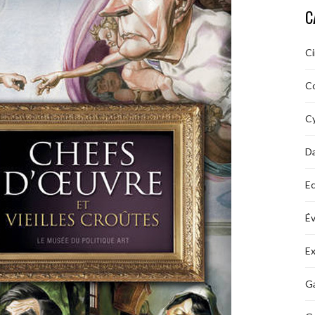
C
C
C
Cy
D
Ec
É
Ex
Ga