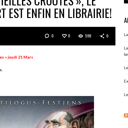
IEILLES CROÛTES », LE
T EST ENFIN EN LIBRAIRIE!
A
La
0
0
598
0
La
la
es » jeudi 21 Mars
Le
s.
Ex
Le