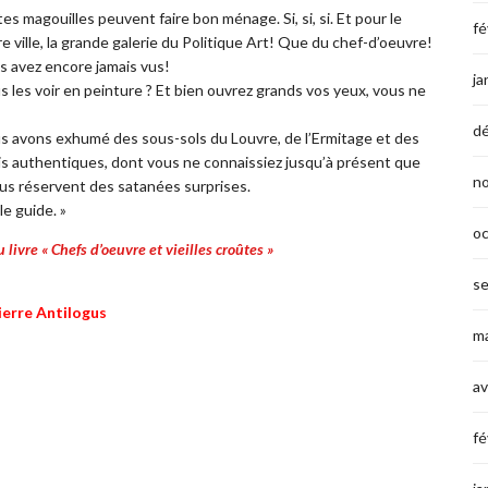
es magouilles peuvent faire bon ménage. Si, si, si. Et pour le
fé
e ville, la grande galerie du Politique Art! Que du chef-d’oeuvre!
es avez encore jamais vus!
ja
s les voir en peinture ? Et bien ouvrez grands vos yeux, vous ne
d
us avons exhumé des sous-sols du Louvre, de l’Ermitage et des
ais authentiques, dont vous ne connaissiez jusqu’à présent que
n
vous réservent des satanées surprises.
e guide. »
o
livre « Chefs d’oeuvre et vieilles croûtes »
s
ierre Antilogus
ma
av
fé