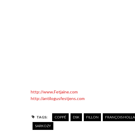
http://www.Fetjaine.com
http://antilogusfestjens.com
TAGS:
COPPÉ
DSK
FILLON
FRANÇOIS HOLL
SARKOZY