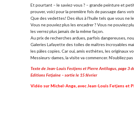
Et pourtant – le saviez-vous ? – grande peinture et petit
prouver, voici pour la première fois de passage dans votr
Que des vedettes! Des élus à l’huile tels que vous ne l
Vous ne pouviez plus les encadrer ? Vous ne pouviez plu
les verrez plus jamais de la même façon.
Au prix de recherches ardues, parfois dangereuses, no
Galeries Lafayette des toiles de maîtres incroyables m
les pâles copies. Car oui, amis esthètes, les originaux 
Messieurs-dames, la visite va commencer. N’oubliez pas l
Texte de Jean-Louis Festjens et Pierre Antilogus, page 3 du 
Editions Fetjaine – sortie le 15 février
Vidéo sur Michel-Ange, avec Jean-Louis Fetjens et P