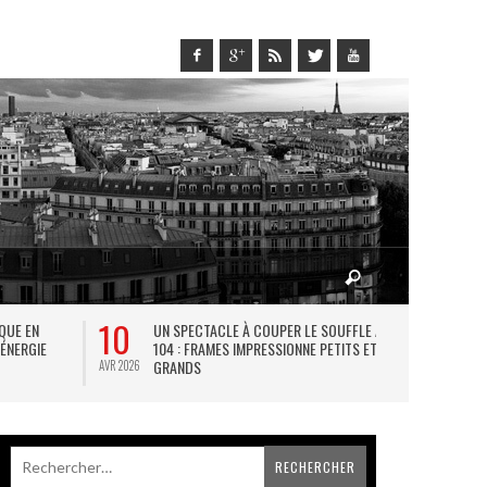
10
27
IQUE EN
UN SPECTACLE À COUPER LE SOUFFLE AU
L
 ÉNERGIE
104 : FRAMES IMPRESSIONNE PETITS ET
TH
GRANDS
AVR 2026
JUIL 2026