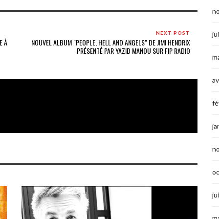
n
ju
NEXT POST
E À
NOUVEL ALBUM "PEOPLE, HELL AND ANGELS" DE JIMI HENDRIX
PRÉSENTÉ PAR YAZID MANOU SUR FIP RADIO
ma
av
fé
ja
n
o
ju
ma