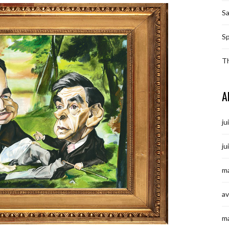
S
Sp
T
A
ju
ju
ma
av
m