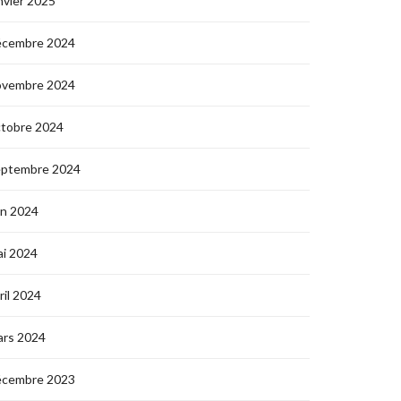
nvier 2025
écembre 2024
ovembre 2024
ctobre 2024
eptembre 2024
in 2024
i 2024
ril 2024
ars 2024
écembre 2023