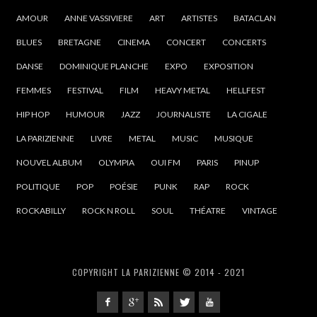
AMOUR
ANNE VASSIVIERE
ART
ARTISTES
BATACLAN
BLUES
BRETAGNE
CINEMA
CONCERT
CONCERTS
DANSE
DOMINIQUE PLANCHE
EXPO
EXPOSITION
FEMMES
FESTIVAL
FILM
HEAVY METAL
HELLFEST
HIP HOP
HUMOUR
JAZZ
JOURNALISTE
LA CIGALE
LA PARIZIENNE
LIVRE
METAL
MUSIC
MUSIQUE
NOUVEL ALBUM
OLYMPIA
OUI FM
PARIS
PINUP
POLITIQUE
POP
POÉSIE
PUNK
RAP
ROCK
ROCKABILLY
ROCK N ROLL
SOUL
THÉATRE
VINTAGE
COPYRIGHT LA PARIZIENNE © 2014 - 2021