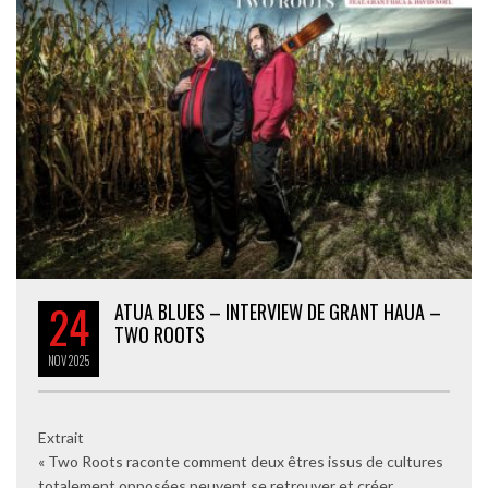
24
ATUA BLUES – INTERVIEW DE GRANT HAUA –
TWO ROOTS
NOV
2025
Extrait
« Two Roots raconte comment deux êtres issus de cultures
totalement opposées peuvent se retrouver et créer