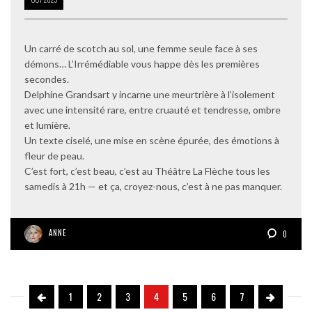
Un carré de scotch au sol, une femme seule face à ses
démons… L’Irrémédiable vous happe dès les premières
secondes.
Delphine Grandsart y incarne une meurtrière à l’isolement
avec une intensité rare, entre cruauté et tendresse, ombre
et lumière.
Un texte ciselé, une mise en scène épurée, des émotions à
fleur de peau.
C’est fort, c’est beau, c’est au Théâtre La Flèche tous les
samedis à 21h — et ça, croyez-nous, c’est à ne pas manquer.
ANNE
0
1
2
3
4
5
6
7