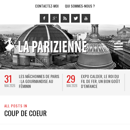
CONTACTEZ-MOI
QUI SOMMES-NOUS ?
28
14
R, LE ROI DU
LE RING DE KATHARSY, UN
BREL ET LA DA
, UN BON GOÛT
SPECTACLE EN FORME DE
THÉÂTRE DE LA 
JEU VIDÉO !
KEERSMAEKER 
MAI 2026
MAI 2026
JACQUES BREL
ALL POSTS IN
COUP DE COEUR