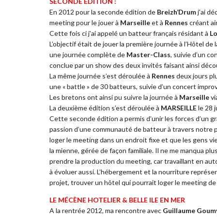
SECONDE ÉDITION :
En 2012 pour la seconde édition de
Breizh’Drum
j’ai dé
meeting pour le jouer à
Marseille
et à
Rennes
créant ai
Cette fois ci j’ai appelé un batteur français résidant à
Lo
L’objectif était de jouer la première journée à l’Hôtel de
une journée complète de
Master-Class
, suivie d’un co
conclue par un show des deux invités faisant ainsi décou
La même journée s’est déroulée à
Rennes
deux jours plu
une « battle » de 30 batteurs, suivie d’un concert impro
Les bretons ont ainsi pu suivre la journée à
Marseille
vi
La deuxième édition s’est déroulée à
MARSEILLE
le 28 
Cette seconde édition a permis d’unir les forces d’un gra
passion d’une communauté de batteur à travers notre pay
loger le meeting dans un endroit fixe et que les gens 
la mienne, gérée de façon familiale. Il ne me manqua plu
prendre la production du meeting, car travaillant en a
à évoluer aussi. L’hébergement et la nourriture représ
projet, trouver un hôtel qui pourrait loger le meeting de
LE MÉCÈNE HOTELIER & BELLE ILE EN MER
A la rentrée 2012, ma rencontre avec
Guillaume Goum