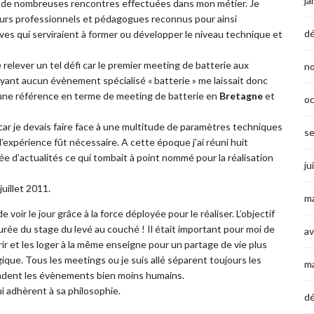
ja
 de nombreuses rencontres effectuées dans mon métier. Je
eurs professionnels et pédagogues reconnus pour ainsi
d
es qui serviraient à former ou développer le niveau technique et
elever un tel défi car le premier meeting de batterie aux
n
yant aucun évènement spécialisé « batterie » me laissait donc
ir une référence en terme de meeting de batterie en
Bretagne
et
o
car je devais faire face à une multitude de paramètres techniques
s
l’expérience fût nécessaire. A cette époque j’ai réuni huit
 d’actualités ce qui tombait à point nommé pour la réalisation
ju
juillet 2011.
ma
e voir le jour grâce à la force déployée pour le réaliser. L’objectif
urée du stage du levé au couché ! Il était important pour moi de
av
rrir et les loger à la même enseigne pour un partage de vie plus
gique. Tous les meetings ou je suis allé séparent toujours les
m
rendent les évènements bien moins humains.
i adhèrent à sa philosophie.
d