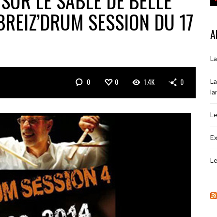
 SUR LE SABLE DE BELLE
 BREIZ’DRUM SESSION DU 17
A
La
0
0
1.4K
0
La
la
Le
Ex
Le