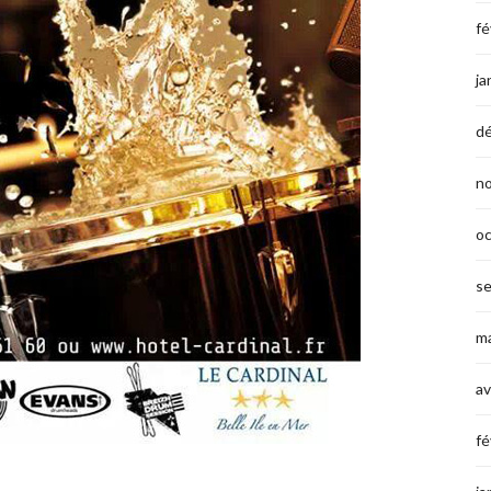
fé
ja
d
n
o
s
ma
av
fé