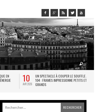
10
27
IQUE EN
UN SPECTACLE À COUPER LE SOUFFLE AU
L
 ÉNERGIE
104 : FRAMES IMPRESSIONNE PETITS ET
TH
GRANDS
AVR 2026
JUIL 2026