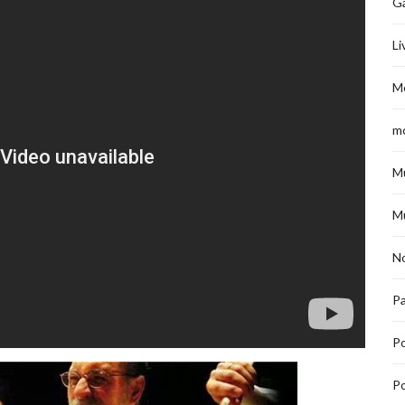
G
Li
M
m
M
M
No
Pa
P
Po