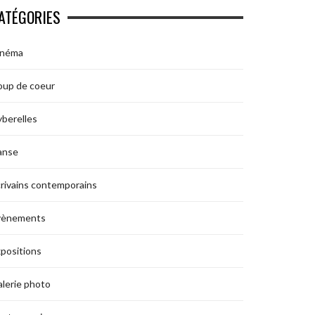
ATÉGORIES
inéma
oup de coeur
berelles
anse
rivains contemporains
vènements
positions
lerie photo