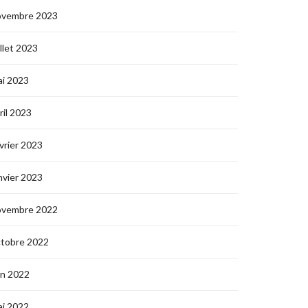
ovembre 2023
illet 2023
i 2023
ril 2023
vrier 2023
nvier 2023
ovembre 2022
ctobre 2022
in 2022
i 2022