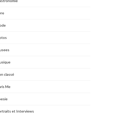
astronomie
vre
ode
otos
usees
usique
n classé
ris Me
oesie
rtraits et Interviews