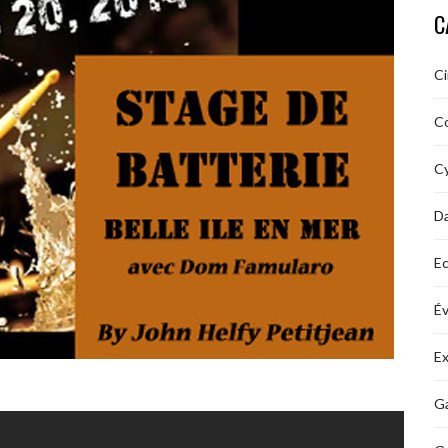
C
C
C
Cy
D
Ec
É
Ex
Ga