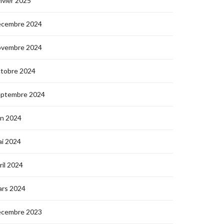
nvier 2025
écembre 2024
ovembre 2024
ctobre 2024
eptembre 2024
in 2024
i 2024
ril 2024
ars 2024
écembre 2023