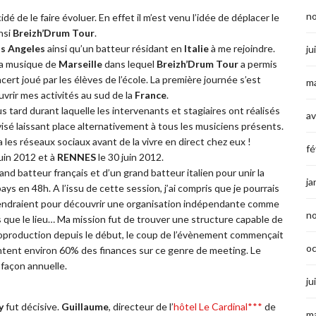
n
cidé de le faire évoluer. En effet il m’est venu l’idée de déplacer le
nsi
Breizh’Drum Tour
.
s Angeles
ainsi qu’un batteur résidant en
Italie
à me rejoindre.
ju
 la musique de
Marseille
dans lequel
Breizh’Drum Tour
a permis
ncert joué par les élèves de l’école. La première journée s’est
ma
vrir mes activités au sud de la
France
.
s tard durant laquelle les intervenants et stagiaires ont réalisés
av
visé laissant place alternativement à tous les musiciens présents.
a les réseaux sociaux avant de la vivre en direct chez eux !
fé
juin 2012 et à
RENNES
le 30 juin 2012.
nd batteur français et d’un grand batteur italien pour unir la
ja
s en 48h. A l’issu de cette session, j’ai compris que je pourrais
viendraient pour découvrir une organisation indépendante comme
n
s que le lieu… Ma mission fut de trouver une structure capable de
utoproduction depuis le début, le coup de l’évènement commençait
o
entent environ 60% des finances sur ce genre de meeting. Le
 façon annuelle.
ju
y
fut décisive.
Guillaume
, directeur de l’
hôtel Le Cardinal***
de
ma