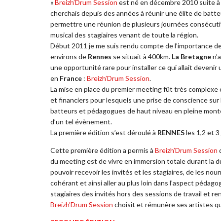
«
Breizh’Drum Session
est né en décembre 2010 suite à
cherchais depuis des années à réunir une élite de batt
permettre une réunion de plusieurs journées consécutiv
musical des stagiaires venant de toute la région.
Début 2011 je me suis rendu compte de l’importance de r
environs de
Rennes
se situait à 400km.
La Bretagne
n’a
une opportunité rare pour installer ce qui allait deven
en
France
:
Breizh’Drum Session
.
La mise en place du premier meeting fût très complexe 
et financiers pour lesquels une prise de conscience sur 
batteurs et pédagogues de haut niveau en pleine montée
d’un tel évènement.
La première édition s’est déroulé à
RENNES
les 1,2 et 3 
Cette première édition a permis à
Breizh’Drum Session
d
du meeting est de vivre en immersion totale durant la d
pouvoir recevoir les invités et les stagiaires, de les nou
cohérant et ainsi aller au plus loin dans l’aspect pédago
stagiaires des invités hors des sessions de travail et 
Breizh’Drum Session
choisit et rémunère ses artistes qu