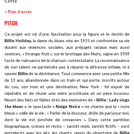
Cotta
> Plan d’accés
PITCH
Ce projet est né d’une fascination pour la figure et le destin de
Billie Holiday,
la dame du blues née en 1915 et confrontée sa vie
durant aux violences sociales, aux préjugés raciaux mais aussi
sexistes. « Strange fruit », sur le lynchage des Noirs, signe en 1939
l’acte de naissance de la chanson contestataire. La reconnaissance
de son talent ne parviendra pas à réparer la détresse initiale, ni à
sauver
Billie
de la déchéance. Tout commence avec une petite fille
de 13 ans, abandonnée dans un train et qui porte, inscrits autour
du cou, son nom et une destination, New York : fol espoir de
rejoindre et de réunir une mère prostituée et un père inconnu.
Nourri des faits et fables tirés des mémoires de «
Billie : Lady sings
the blues »
, le spectacle
« Neige Noire »
ne chante que la « note
bleue », celle de la vie : « Parler de la douceur, drôle de pari pour moi,
dont la vie est jonchée de crevasses ». Dans cette partition
biographique, scènes et récits – tantôt réels, tantôt fictifs – sont
entrelacés avec les airs, les chants, repris du répertoire de
Billie