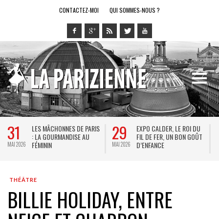
CONTACTEZ-MOI
QUI SOMMES-NOUS ?
29
28
LES MÂCHONNES DE PARIS
EXPO CALDER, LE ROI DU
LE R
: LA GOURMANDISE AU
FIL DE FER, UN BON GOÛT
SPE
FÉMININ
D’ENFANCE
JEU 
MAI 2026
MAI 2026
THÉÂTRE
BILLIE HOLIDAY, ENTRE