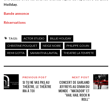
Hoilday
.
Bande annonce
Réservations
TAGS:
ACTOR STUDIO
BILLIE HOLIDAY
CHRISTINE POUQUET
NEIGE NOIRE
PHILIPPE GOUIN
REMI GOTTA
SAMANTHA LAVITAL
THEATRE LA TEMPETE
PREVIOUS POST
NEXT POST
SI TU NE VAS PAS AU
CONCERT DE GARLAND
THÉÂTRE, LE THÉÂTRE
JEFFREYS AU DIVAN DU
IRA À TOI
MONDE : "MATADOR" ET
"HAIL HAIL ROCK N
ROLL"