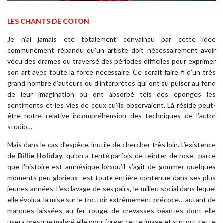
LES CHANTS DE COTON
Je n’ai jamais été totalement convaincu par cette idée
communément répandu qu’un artiste doit nécessairement avoir
vécu des drames ou traversé des périodes difficiles pour exprimer
son art avec toute la force nécessaire. Ce serait faire fi d’un très
grand nombre d’auteurs ou d’interprètes qui ont su puiser au fond
de leur imagination ou ont absorbé tels des éponges les
sentiments et les vies de ceux qu’ils observaient. Là réside peut-
être notre relative incompréhension des techniques de l’actor
studio…
Mais dans le cas d’espèce, inutile de chercher très loin. L’existence
de
Billie Holiday
, qu’on a tenté parfois de teinter de rose -parce
que l’histoire est amnésique lorsqu’il s’agit de gommer quelques
moments peu glorieux- est toute entière contenue dans ses plus
jeunes années. L’esclavage de ses pairs, le milieu social dans lequel
elle évolua, la mise sur le trottoir extrêmement précoce… autant de
marques laissées au fer rouge, de crevasses béantes dont elle
usera presque malgré elle pour forger cette image et surtout cette