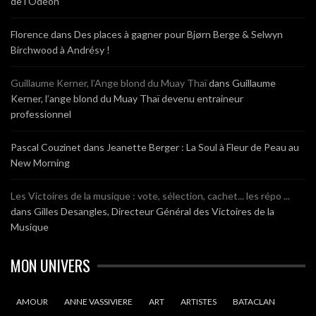
de l’Odéon
Florence
dans
Des places à gagner pour Bjørn Berge & Selwyn
Birchwood à Andrésy !
Guillaume Kerner, l’Ange blond du Muay Thaï
dans
Guillaume
Kerner, l’ange blond du Muay Thaï devenu entraineur
professionnel
Pascal Couzinet
dans
Jeanette Berger : La Soul à Fleur de Peau au
New Morning
Les Victoires de la musique : vote, sélection, cachet... les répo ...
dans
Gilles Desangles, Directeur Général des Victoires de la
Musique
MON UNIVERS
AMOUR
ANNE VASSIVIERE
ART
ARTISTES
BATACLAN