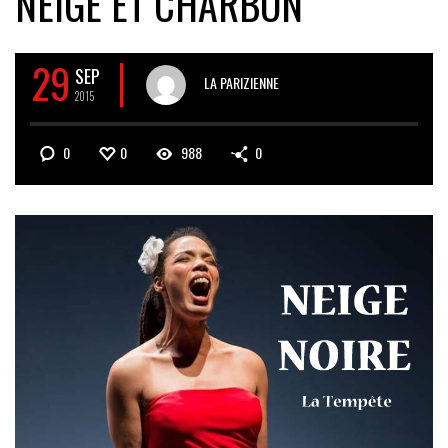
NEIGE ET CHARBON
29
SEP
LA PARIZIENNE
2015
0
0
988
0