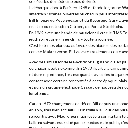
ses études de médecine puis de kiné.
Il débarque donc à Paris en 1968 et fonde le groupe
Wa
américain : scènes ouvertes où chacun peut interpréter 
Bill Bronzy
ou
Pete Seeger
et du
Reverend Gary Davi
en stop ou en traction Citroen, de Paris à Stockholm.
En 1969 avec une bande de musiciens il crée le
TMS Fol
jeudi soir et une
« free clinic »
toute la journée.
C’est le temps glorieux et joyeux des hippies, des rou
comme
Malataverne.
Bill
va vivre totalement cette av
Avec des amis il fonde le
Backdoor Jug Band
où, en plu
où chacun peut s’exprimer. En 1973 il part à la campagne
et dure expérience, très marquante, avec des braqueurs,
contact avec certains rencontrés à cette époque. Mais
et puis un groupe électrique
Cargo
: de nouveau des co
longtemps.
Car en 1979 changement de décor,
Bill
depuis un moment
en solo, très bien accueilli. Il s’installe à la Cour des Mi
rencontre avec
Mauro Serri
qui restera son guitariste 
L’album suivant est salué par les médias et le public, c’e