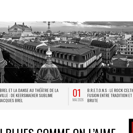
01
10
ÉÂTRE DE LA
B.R.E.T.O.N.S : LE ROCK CELTIQUE EN
 SUBLIME
FUSION ENTRE TRADITION ET ÉNERGIE
BRUTE
MAI 2026
AVR 2026