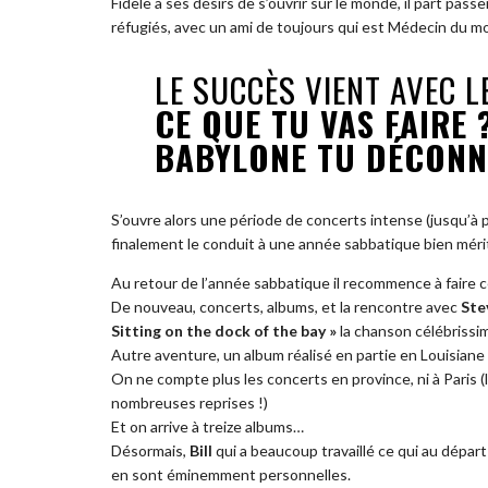
Fidèle à ses désirs de s’ouvrir sur le monde, il part p
réfugiés, avec un ami de toujours qui est Médecin du m
LE SUCCÈS VIENT AVEC L
CE QUE TU VAS FAIRE 
BABYLONE TU DÉCONNE
S’ouvre alors une période de concerts intense (jusqu’à p
finalement le conduit à une année sabbatique bien méri
Au retour de l’année sabbatique il recommence à faire ce 
De nouveau, concerts, albums, et la rencontre avec
Ste
Sitting on the dock of the bay »
la chanson célébrissi
Autre aventure, un album réalisé en partie en Louisian
On ne compte plus les concerts en province, ni à Paris (le
nombreuses reprises !)
Et on arrive à treize albums…
Désormais,
Bill
qui a beaucoup travaillé ce qui au départ 
en sont éminemment personnelles.