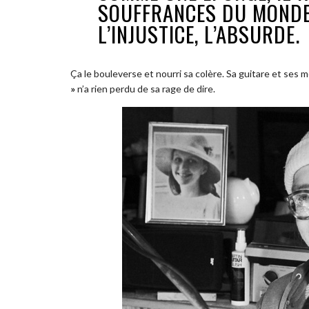
SOUFFRANCES DU MONDE,
L’INJUSTICE, L’ABSURDE.
Ça le bouleverse et nourri sa colère. Sa guitare et ses
»
n’a rien perdu de sa rage de dire.