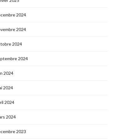
nvier 2025
écembre 2024
ovembre 2024
ctobre 2024
eptembre 2024
in 2024
i 2024
ril 2024
ars 2024
écembre 2023