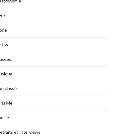
astronomie
vre
ode
otos
usees
usique
n classé
ris Me
oesie
rtraits et Interviews