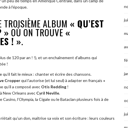
asser un peu de temps en Amérique Centrale, dans un camp de
n
onde à l‘époque.
E TROISIÈME ALBUM
« QU’EST
ju
? »
OÙ ON TROUVE
«
ma
S ! »
.
av
lus de 120 par an ! !), et un enchaînement d’albums qui
fé
tée !
ja
qu’il fait le mieux : chanter et écrire des chansons.
ve Cropper
qui l’autorise (et lui seul) à adapter en français
«
me qu’il a composé avec
Otis Redding
!
n
e à New Orleans avec
Cyril Neville
.
 Casino, l’Olympia, la Cigale ou le Bataclan plusieurs fois à de
o
ju
n’était qu’un don, maîtrise sa voix et son écriture : leurs couleurs
ma