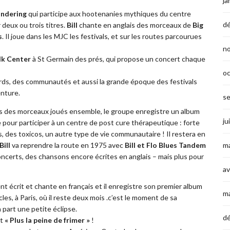
ja
ndering
qui participe aux hootenanies mythiques du centre
d
deux ou trois titres.
Bill
chante en anglais des morceaux de
Big
s
. Il joue dans les MJC les festivals, et sur les routes parcourues
n
k Center
à St Germain des prés, qui propose un concert chaque
o
tards, des communautés et aussi la grande époque des festivals
enture.
s
s des morceaux joués ensemble, le groupe enregistre un album
ju
 pour participer à un centre de post cure thérapeutique : forte
 des toxicos, un autre type de vie communautaire ! Il restera en
ma
Bill
va reprendre la route en 1975 avec
Bill et Flo Blues Tandem
ncerts, des chansons encore écrites en anglais – mais plus pour
av
 écrit et chante en français et il enregistre son premier album
m
racles, à Paris, où il reste deux mois .c’est le moment de sa
à part une petite éclipse.
d
st
« Plus la peine de frimer »
!