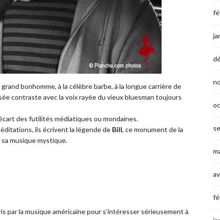
fé
ja
d
n
 grand bonhomme, à la célèbre barbe, à la longue carrière de
sée contraste avec la voix rayée du vieux bluesman toujours
o
écart des futilités médiatiques ou mondaines.
s
méditations, ils écrivent la légende de
Bill
, ce monument de la
de sa musique mystique.
ma
av
fé
ris par la musique américaine pour s’intéresser sérieusement à