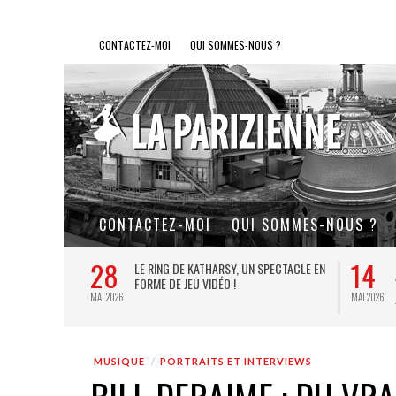
CONTACTEZ-MOI
QUI SOMMES-NOUS ?
CONTACTEZ-MOI
QUI SOMMES-NOUS ?
8
14
LE RING DE KATHARSY, UN SPECTACLE EN
BREL ET LA DANSE AU TH
FORME DE JEU VIDÉO !
VILLE : DE KEERSMAEKER
JACQUES BREL
26
MAI 2026
MUSIQUE
PORTRAITS ET INTERVIEWS