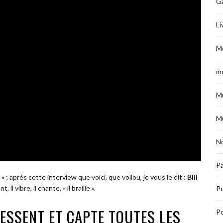
G
Li
M
m
M
M
No
Pa
 »
; après cette interview que voici, que voilou, je vous le dit :
Bill
l vibre, il chante, « il braille ».
P
RESSENT ET CAPTE TOUTES LES
Po