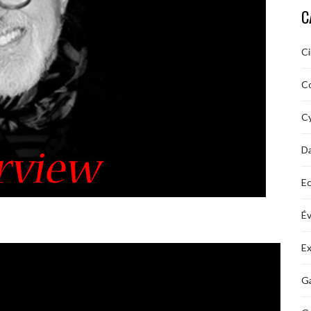
C
C
C
Cy
D
Ec
É
Ex
Ga