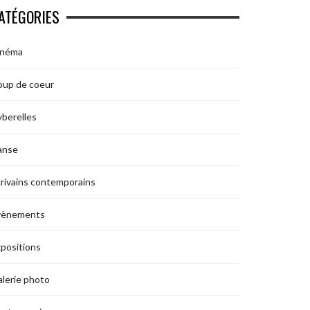
ATÉGORIES
inéma
oup de coeur
berelles
anse
rivains contemporains
vènements
positions
lerie photo