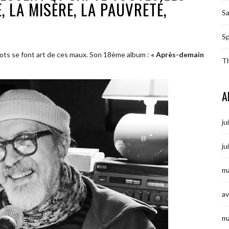
 LA MISÈRE, LA PAUVRETÉ,
S
Sp
 mots se font art de ces maux. Son 18ème album :
« Après-demain
T
A
ju
ju
ma
av
m