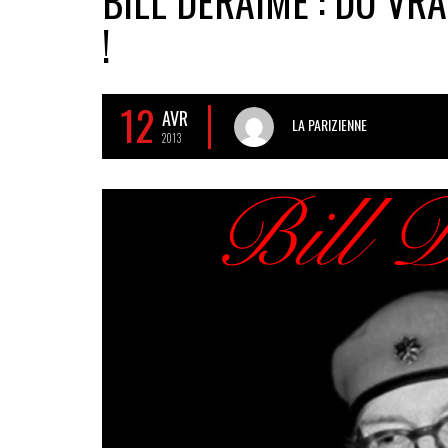
BILL DERAIME : DU VR
!
12
AVR
LA PARIZIENNE
2013