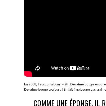
En 2008, il sort un album :
« Bill Deraime bouge encore
Deraime
bouge toujours ! En fait il ne bouge pas vraiment, i
COMME UNE ÉPONGE, IL 