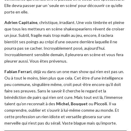
Elle devra passer par un ‘seule en scène’ pour découvrir ce qu’elle
porte en elle.
Adrien Capitaine
, christique, irradiant. Une voix timbrée et pleine
que tous les metteurs en scène shakespeariens rêvent de croiser
un jour. Subtil, fragile mais trop malin au jeu, encore, il raclera
bientôt ses poings au crépi d’une oeuvre derrière laquelle il ne
pourra pas se cacher. Incroyablement posé, aujourd’hui.
Incroyablement sensible demain, il pleurera en scène et vous fera
pleurer aussi. Vous êtes prévenus.
Fabian Ferrari
, déjà vu dans un one man show qui n’en est pas un.
Ou à tout le moins, bien plus que cela. Cet être d’une intelligence
peu commune, singulière même, croit peut-être encore qu’il doit
faire ses preuves. Sans le savoir il cherche le regard et la
bénédiction de pairs qui n’en ont cure. Mais tout est là, l’immense
talent qu’on reconnait à des
Michel, Bouquet
ou
Piccoli
. Il va
comprendre, oublier et s’ouvrir à lui-même comme au monde. Et
cette profession un rien idiote et versatile glosera sur une
merveille qui n’est pas du sérail. Vaste blague mais qu’importe.