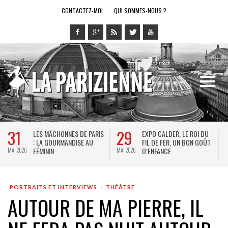
CONTACTEZ-MOI
QUI SOMMES-NOUS ?
28
14
LE ROI DU
LE RING DE KATHARSY, UN
BREL ET LA DANSE
N BON GOÛT
SPECTACLE EN FORME DE
THÉÂTRE DE LA VIL
JEU VIDÉO !
KEERSMAEKER SUB
MAI 2026
MAI 2026
JACQUES BREL
PORTRAITS ET INTERVIEWS
THÉÂTRE
AUTOUR DE MA PIERRE, IL