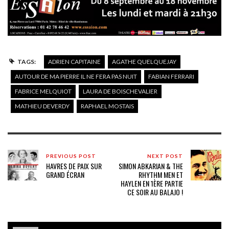
TAGS:
ADRIEN CAPITAINE
AGATHE QUELQUEJAY
AUTOUR DE MA PIERRE IL NE FERA PAS NUIT
FABIAN FERRARI
FABRICE MELQUIOT
LAURA DE BOISCHEVALIER
MATHIEU DEVERDY
RAPHAEL MOSTAIS
PREVIOUS POST
NEXT POST
HAVRES DE PAIX SUR
SIMON ABKARIAN & THE
GRAND ÉCRAN
RHYTHM MEN ET
HAYLEN EN 1ÈRE PARTIE
CE SOIR AU BALAJO !