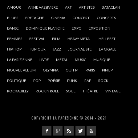
AMOUR
ANNE VASSIVIERE
ART
ARTISTES
BATACLAN
BLUES
BRETAGNE
CINEMA
CONCERT
CONCERTS
DANSE
DOMINIQUE PLANCHE
EXPO
EXPOSITION
FEMMES
FESTIVAL
FILM
HEAVY METAL
HELLFEST
HIP HOP
HUMOUR
JAZZ
JOURNALISTE
LA CIGALE
LA PARIZIENNE
LIVRE
METAL
MUSIC
MUSIQUE
NOUVEL ALBUM
OLYMPIA
OUI FM
PARIS
PINUP
POLITIQUE
POP
POÉSIE
PUNK
RAP
ROCK
ROCKABILLY
ROCK N ROLL
SOUL
THÉATRE
VINTAGE
COPYRIGHT LA PARIZIENNE © 2014 - 2021