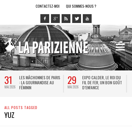
CONTACTEZ-MOI
QUI SOMMES-NOUS ?
31
29
LES MÂCHONNES DE PARIS
EXPO CALDER, LE ROI DU
: LA GOURMANDISE AU
FIL DE FER, UN BON GOÛT
FÉMININ
D’ENFANCE
MAI 2026
MAI 2026
M
ALL POSTS TAGGED
YUZ