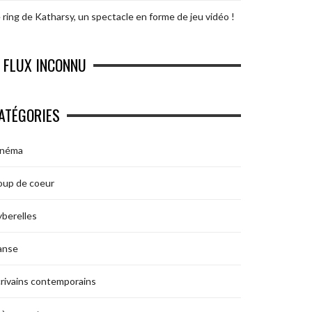
 ring de Katharsy, un spectacle en forme de jeu vidéo !
FLUX INCONNU
ATÉGORIES
inéma
oup de coeur
berelles
anse
rivains contemporains