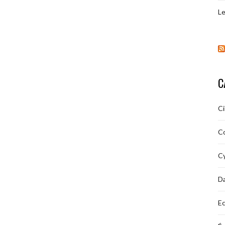
Le
C
C
C
Cy
D
Ec