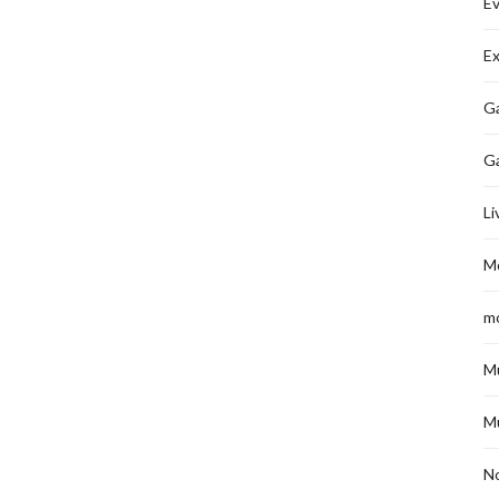
É
Ex
Ga
G
Li
M
m
M
M
No