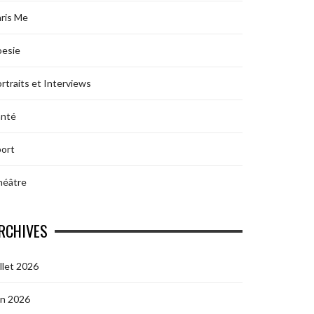
ris Me
oesie
rtraits et Interviews
anté
ort
héâtre
RCHIVES
illet 2026
in 2026