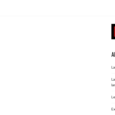
A
La
La
la
Le
Ex