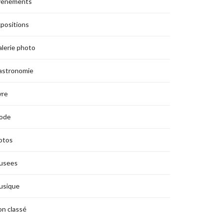
vènements
positions
lerie photo
astronomie
vre
ode
otos
usees
usique
n classé