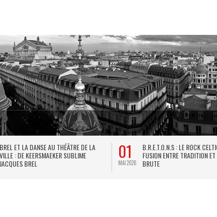
01
BREL ET LA DANSE AU THÉÂTRE DE LA
B.R.E.T.O.N.S : LE ROCK CELT
VILLE : DE KEERSMAEKER SUBLIME
FUSION ENTRE TRADITION ET
JACQUES BREL
BRUTE
MAI 2026