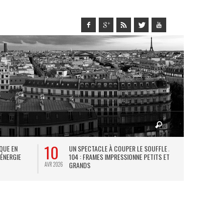
10
27
IQUE EN
UN SPECTACLE À COUPER LE SOUFFLE AU
L
 ÉNERGIE
104 : FRAMES IMPRESSIONNE PETITS ET
TH
GRANDS
AVR 2026
JUIL 2026