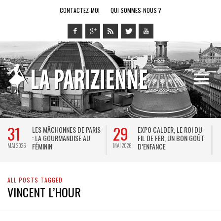
CONTACTEZ-MOI
QUI SOMMES-NOUS ?
31
29
LES MÂCHONNES DE PARIS
EXPO CALDER, LE ROI DU
: LA GOURMANDISE AU
FIL DE FER, UN BON GOÛT
FÉMININ
D’ENFANCE
MAI 2026
MAI 2026
M
ALL POSTS TAGGED
VINCENT L’HOUR