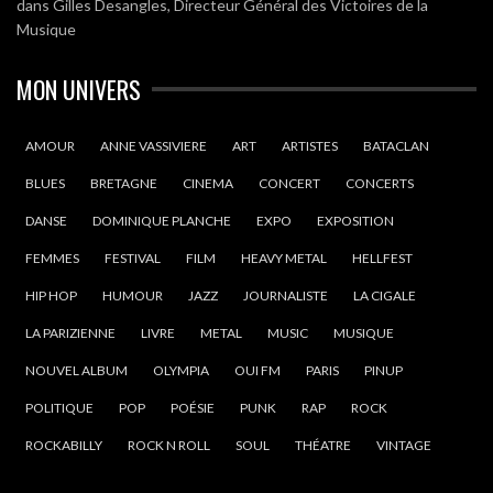
dans
Gilles Desangles, Directeur Général des Victoires de la
Musique
MON UNIVERS
AMOUR
ANNE VASSIVIERE
ART
ARTISTES
BATACLAN
BLUES
BRETAGNE
CINEMA
CONCERT
CONCERTS
DANSE
DOMINIQUE PLANCHE
EXPO
EXPOSITION
FEMMES
FESTIVAL
FILM
HEAVY METAL
HELLFEST
HIP HOP
HUMOUR
JAZZ
JOURNALISTE
LA CIGALE
LA PARIZIENNE
LIVRE
METAL
MUSIC
MUSIQUE
NOUVEL ALBUM
OLYMPIA
OUI FM
PARIS
PINUP
POLITIQUE
POP
POÉSIE
PUNK
RAP
ROCK
ROCKABILLY
ROCK N ROLL
SOUL
THÉATRE
VINTAGE