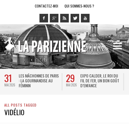
CONTACTEZ-MOI
QUI SOMMES-NOUS ?
31
29
LES MÂCHONNES DE PARIS
EXPO CALDER, LE ROI DU
: LA GOURMANDISE AU
FIL DE FER, UN BON GOÛT
FÉMININ
D’ENFANCE
MAI 2026
MAI 2026
M
ALL POSTS TAGGED
VIDÉLIO