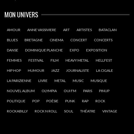
MON UNIVERS
AMOUR
ANNE VASSIVIERE
ART
ARTISTES
BATACLAN
BLUES
BRETAGNE
CINEMA
CONCERT
CONCERTS
DANSE
DOMINIQUE PLANCHE
EXPO
EXPOSITION
FEMMES
FESTIVAL
FILM
HEAVY METAL
HELLFEST
HIP HOP
HUMOUR
JAZZ
JOURNALISTE
LA CIGALE
LA PARIZIENNE
LIVRE
METAL
MUSIC
MUSIQUE
NOUVEL ALBUM
OLYMPIA
OUI FM
PARIS
PINUP
POLITIQUE
POP
POÉSIE
PUNK
RAP
ROCK
ROCKABILLY
ROCK N ROLL
SOUL
THÉATRE
VINTAGE