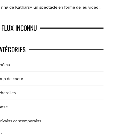
 ring de Katharsy, un spectacle en forme de jeu vidéo !
FLUX INCONNU
ATÉGORIES
inéma
oup de coeur
berelles
anse
rivains contemporains