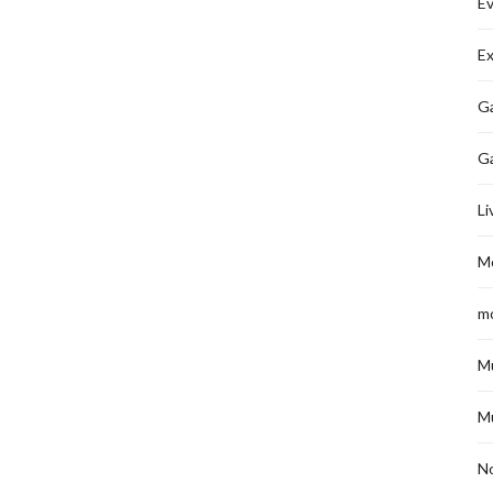
É
Ex
Ga
G
Li
M
m
M
M
No