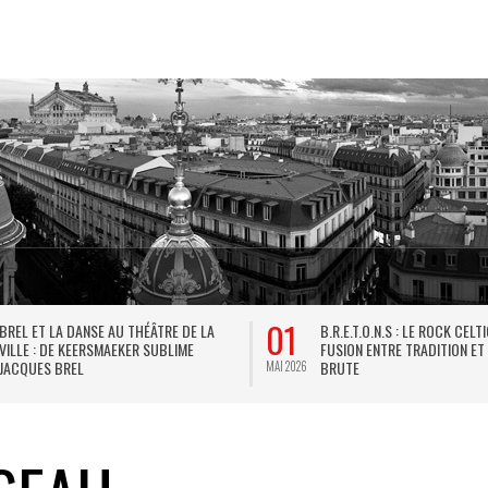
01
BREL ET LA DANSE AU THÉÂTRE DE LA
B.R.E.T.O.N.S : LE ROCK CELT
VILLE : DE KEERSMAEKER SUBLIME
FUSION ENTRE TRADITION ET
JACQUES BREL
BRUTE
MAI 2026