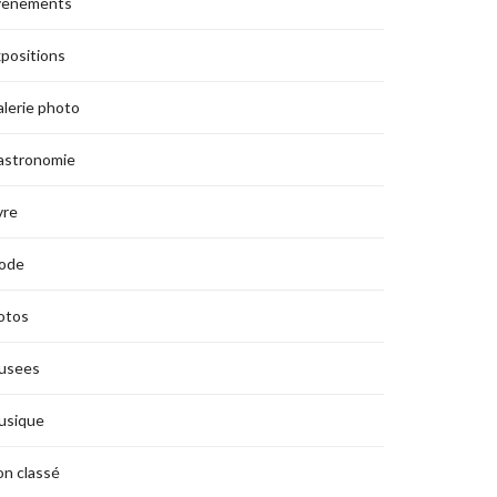
vènements
positions
lerie photo
astronomie
vre
ode
otos
usees
usique
n classé