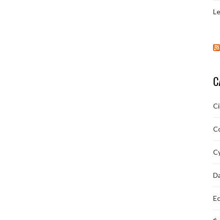
Le
C
C
C
Cy
D
Ec