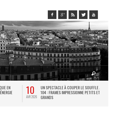
10
27
IQUE EN
UN SPECTACLE À COUPER LE SOUFFLE AU
L
 ÉNERGIE
104 : FRAMES IMPRESSIONNE PETITS ET
TH
GRANDS
AVR 2026
JUIL 2026