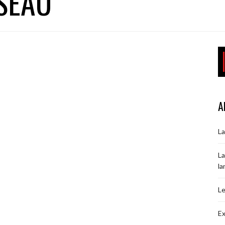
SEAU
A
La
La
la
Le
Ex