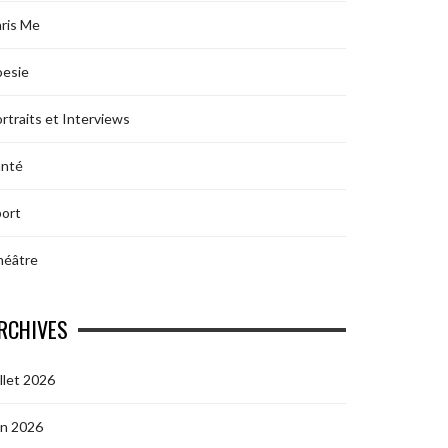
ris Me
oesie
rtraits et Interviews
anté
ort
héâtre
RCHIVES
illet 2026
in 2026