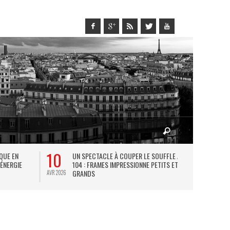
10
27
IQUE EN
UN SPECTACLE À COUPER LE SOUFFLE AU
L
 ÉNERGIE
104 : FRAMES IMPRESSIONNE PETITS ET
TH
GRANDS
AVR 2026
JUIL 2026