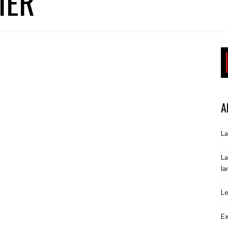
IER
A
La
La
la
Le
Ex