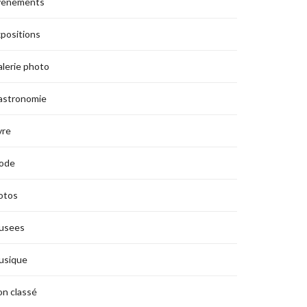
vènements
positions
lerie photo
astronomie
vre
ode
otos
usees
usique
n classé