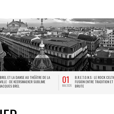
01
BREL ET LA DANSE AU THÉÂTRE DE LA
B.R.E.T.O.N.S : LE ROCK CELT
VILLE : DE KEERSMAEKER SUBLIME
FUSION ENTRE TRADITION ET
JACQUES BREL
BRUTE
MAI 2026