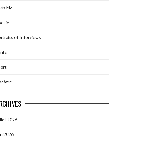
ris Me
oesie
rtraits et Interviews
anté
ort
héâtre
RCHIVES
illet 2026
in 2026