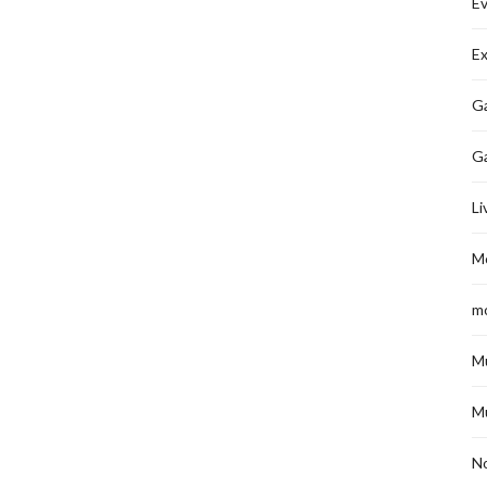
É
Ex
Ga
G
Li
M
m
M
M
No