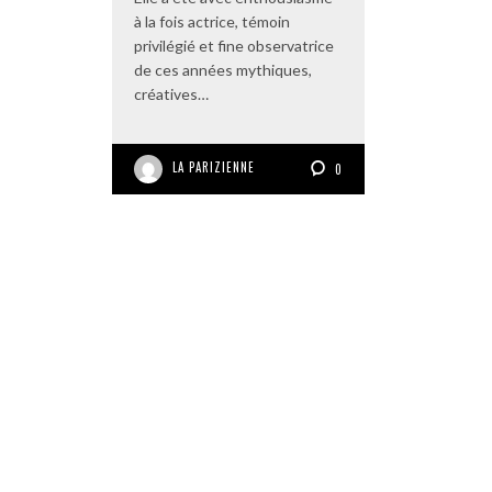
à la fois actrice, témoin
privilégié et fine observatrice
de ces années mythiques,
créatives…
LA PARIZIENNE
0