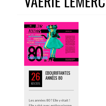
VAÉRIE LEMERC
26
EBOURIFFANTES
ANNÉES 80
NOV
2015
Les années 80 ? Elle y était !
Elle a été avec enthousiasme