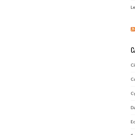
Le
C
C
C
Cy
D
Ec