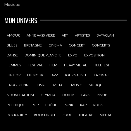
Musique
MON UNIVERS
AMOUR
ANNE VASSIVIERE
ART
ARTISTES
BATACLAN
BLUES
BRETAGNE
CINEMA
CONCERT
CONCERTS
DANSE
DOMINIQUE PLANCHE
EXPO
EXPOSITION
FEMMES
FESTIVAL
FILM
HEAVY METAL
HELLFEST
HIP HOP
HUMOUR
JAZZ
JOURNALISTE
LA CIGALE
LA PARIZIENNE
LIVRE
METAL
MUSIC
MUSIQUE
NOUVEL ALBUM
OLYMPIA
OUI FM
PARIS
PINUP
POLITIQUE
POP
POÉSIE
PUNK
RAP
ROCK
ROCKABILLY
ROCK N ROLL
SOUL
THÉATRE
VINTAGE