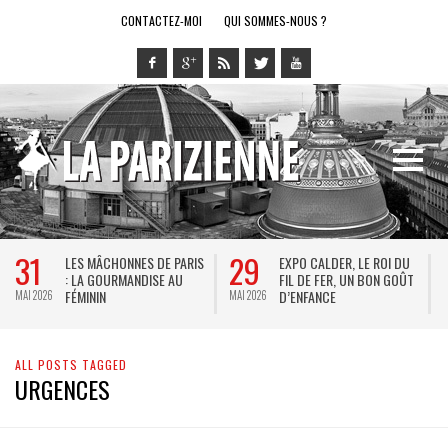
CONTACTEZ-MOI
QUI SOMMES-NOUS ?
31
29
LES MÂCHONNES DE PARIS
EXPO CALDER, LE ROI DU
: LA GOURMANDISE AU
FIL DE FER, UN BON GOÛT
FÉMININ
D’ENFANCE
MAI 2026
MAI 2026
M
ALL POSTS TAGGED
URGENCES