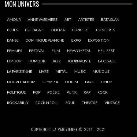
MON UNIVERS
AMOUR
ANNE VASSIVIERE
ART
ARTISTES
BATACLAN
BLUES
BRETAGNE
CINEMA
CONCERT
CONCERTS
DANSE
DOMINIQUE PLANCHE
EXPO
EXPOSITION
FEMMES
FESTIVAL
FILM
HEAVY METAL
HELLFEST
HIP HOP
HUMOUR
JAZZ
JOURNALISTE
LA CIGALE
LA PARIZIENNE
LIVRE
METAL
MUSIC
MUSIQUE
NOUVEL ALBUM
OLYMPIA
OUI FM
PARIS
PINUP
POLITIQUE
POP
POÉSIE
PUNK
RAP
ROCK
ROCKABILLY
ROCK N ROLL
SOUL
THÉATRE
VINTAGE
COPYRIGHT LA PARIZIENNE © 2014 - 2021