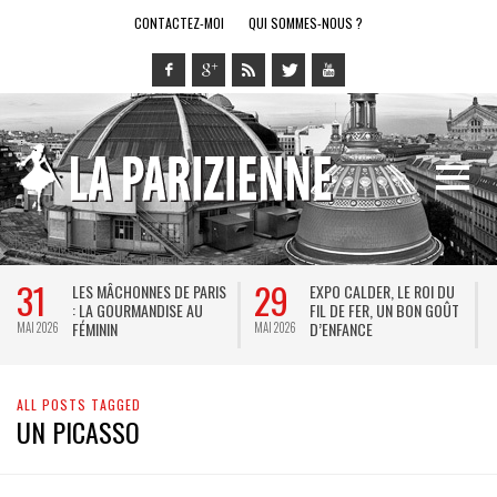
CONTACTEZ-MOI
QUI SOMMES-NOUS ?
31
29
LES MÂCHONNES DE PARIS
EXPO CALDER, LE ROI DU
: LA GOURMANDISE AU
FIL DE FER, UN BON GOÛT
FÉMININ
D’ENFANCE
MAI 2026
MAI 2026
M
ALL POSTS TAGGED
UN PICASSO