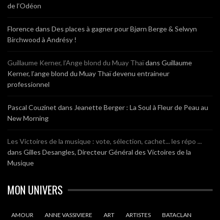
de l’Odéon
Florence
dans
Des places à gagner pour Bjørn Berge & Selwyn
Birchwood à Andrésy !
Guillaume Kerner, l’Ange blond du Muay Thaï
dans
Guillaume
Kerner, l’ange blond du Muay Thaï devenu entraineur
professionnel
Pascal Couzinet
dans
Jeanette Berger : La Soul à Fleur de Peau au
New Morning
Les Victoires de la musique : vote, sélection, cachet... les répo ...
dans
Gilles Desangles, Directeur Général des Victoires de la
Musique
MON UNIVERS
AMOUR
ANNE VASSIVIERE
ART
ARTISTES
BATACLAN