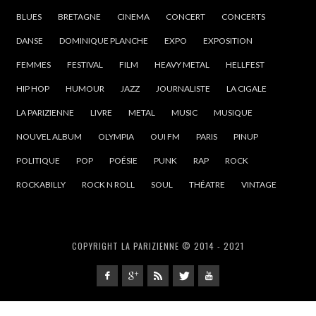
BLUES
BRETAGNE
CINEMA
CONCERT
CONCERTS
DANSE
DOMINIQUE PLANCHE
EXPO
EXPOSITION
FEMMES
FESTIVAL
FILM
HEAVY METAL
HELLFEST
HIP HOP
HUMOUR
JAZZ
JOURNALISTE
LA CIGALE
LA PARIZIENNE
LIVRE
METAL
MUSIC
MUSIQUE
NOUVEL ALBUM
OLYMPIA
OUI FM
PARIS
PINUP
POLITIQUE
POP
POÉSIE
PUNK
RAP
ROCK
ROCKABILLY
ROCK N ROLL
SOUL
THÉATRE
VINTAGE
COPYRIGHT LA PARIZIENNE © 2014 - 2021