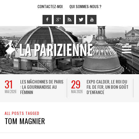
CONTACTEZ-MOI
QUI SOMMES-NOUS ?
31
29
LES MÂCHONNES DE PARIS
EXPO CALDER, LE ROI DU
: LA GOURMANDISE AU
FIL DE FER, UN BON GOÛT
FÉMININ
D’ENFANCE
MAI 2026
MAI 2026
M
ALL POSTS TAGGED
TOM MAGNIER