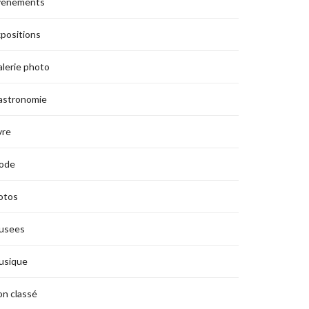
vènements
positions
lerie photo
astronomie
vre
ode
otos
usees
usique
n classé