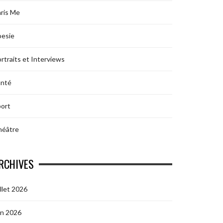
ris Me
oesie
rtraits et Interviews
anté
ort
héâtre
RCHIVES
illet 2026
in 2026