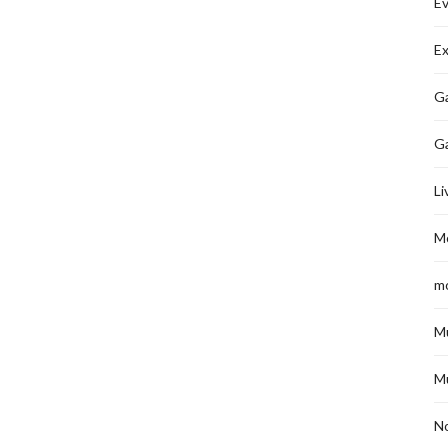
É
Ex
Ga
G
Li
M
m
M
M
No