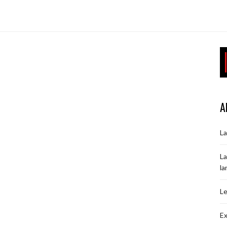
A
La
La
la
Le
Ex