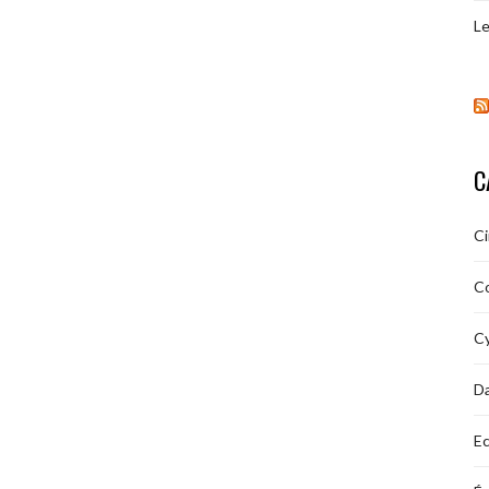
Le
C
C
C
Cy
D
Ec