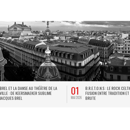
01
BREL ET LA DANSE AU THÉÂTRE DE LA
B.R.E.T.O.N.S : LE ROCK CELT
VILLE : DE KEERSMAEKER SUBLIME
FUSION ENTRE TRADITION ET
JACQUES BREL
BRUTE
MAI 2026