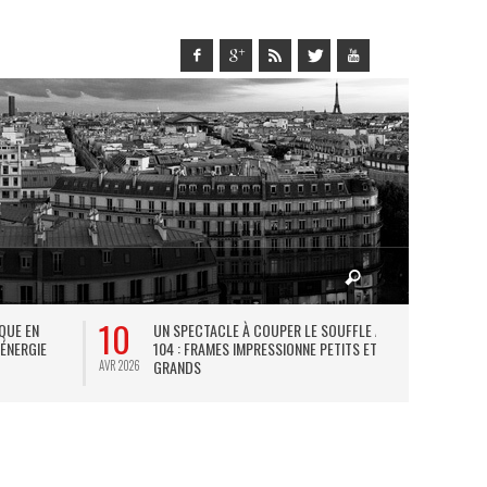
10
27
IQUE EN
UN SPECTACLE À COUPER LE SOUFFLE AU
L
 ÉNERGIE
104 : FRAMES IMPRESSIONNE PETITS ET
TH
GRANDS
AVR 2026
JUIL 2026