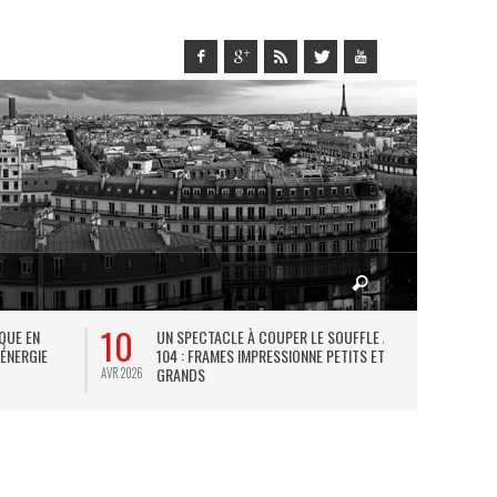
10
27
IQUE EN
UN SPECTACLE À COUPER LE SOUFFLE AU
L
 ÉNERGIE
104 : FRAMES IMPRESSIONNE PETITS ET
TH
GRANDS
AVR 2026
JUIL 2026