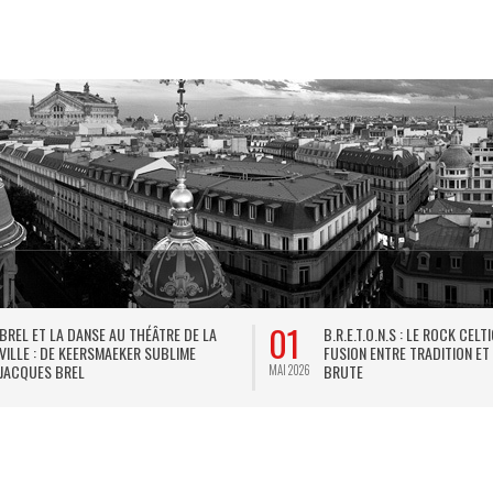
01
BREL ET LA DANSE AU THÉÂTRE DE LA
B.R.E.T.O.N.S : LE ROCK CELT
VILLE : DE KEERSMAEKER SUBLIME
FUSION ENTRE TRADITION ET
JACQUES BREL
BRUTE
MAI 2026