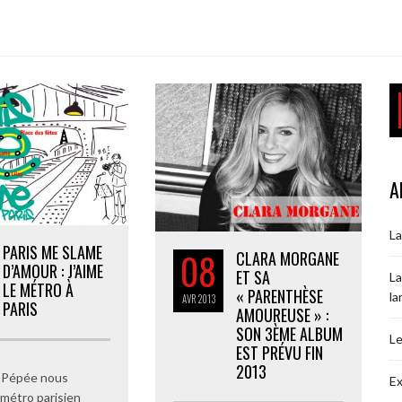
A
La
PARIS ME SLAME
08
CLARA MORGANE
D’AMOUR : J’AIME
ET SA
La
LE MÉTRO À
« PARENTHÈSE
la
AVR
2013
PARIS
AMOUREUSE » :
SON 3ÈME ALBUM
Le
EST PRÉVU FIN
2013
& Pépée nous
Ex
 métro parisien