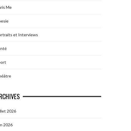
ris Me
oesie
rtraits et Interviews
anté
ort
héâtre
RCHIVES
illet 2026
in 2026