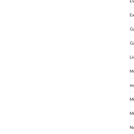
É
Ex
Ga
G
Li
M
m
M
M
No