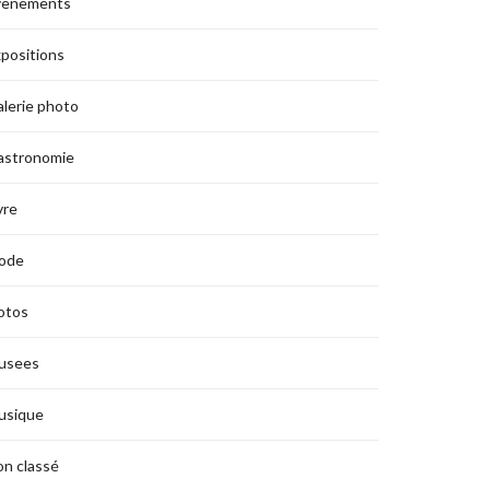
vènements
positions
lerie photo
astronomie
vre
ode
otos
usees
usique
n classé