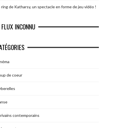
 ring de Katharsy, un spectacle en forme de jeu vidéo !
FLUX INCONNU
ATÉGORIES
inéma
oup de coeur
berelles
anse
rivains contemporains