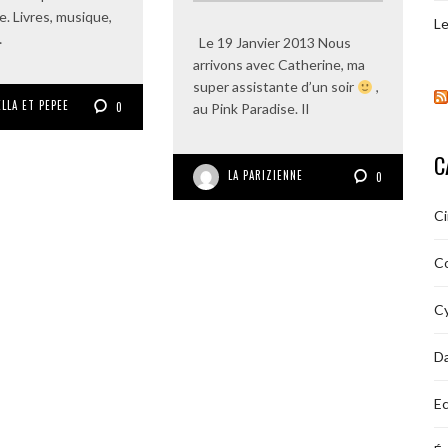
e. Livres, musique,
Le
…
Le 19 Janvier 2013 Nous
arrivons avec Catherine, ma
super assistante d’un soir
,
LLA ET PEPEE
0
au Pink Paradise. Il
C
LA PARIZIENNE
0
C
C
Cy
D
Ec