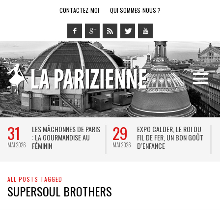
CONTACTEZ-MOI
QUI SOMMES-NOUS ?
31
29
LES MÂCHONNES DE PARIS
EXPO CALDER, LE ROI DU
: LA GOURMANDISE AU
FIL DE FER, UN BON GOÛT
FÉMININ
D’ENFANCE
MAI 2026
MAI 2026
M
ALL POSTS TAGGED
SUPERSOUL BROTHERS