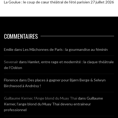
La Goulue : le coup de cœur théâtral de l’été parisien
27 juillet 2026
COMMENTAIRES
Emilie
dans
Les Mâchonnes de Paris : la gourmandise au féminin
Sevenair
dans
Hamlet, entre rage et modernité : la claque théâtrale
de l’Odéon
Florence
dans
Des places à gagner pour Bjørn Berge & Selwyn
Birchwood à Andrésy !
Guillaume Kerner, l’Ange blond du Muay Thaï
dans
Guillaume
Kerner, l’ange blond du Muay Thaï devenu entraineur
professionnel