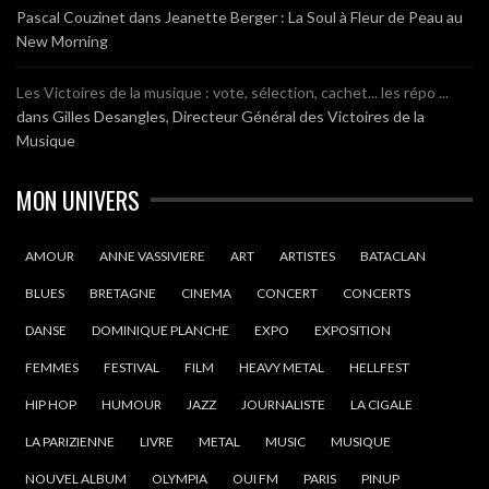
Pascal Couzinet
dans
Jeanette Berger : La Soul à Fleur de Peau au
New Morning
Les Victoires de la musique : vote, sélection, cachet... les répo ...
dans
Gilles Desangles, Directeur Général des Victoires de la
Musique
MON UNIVERS
AMOUR
ANNE VASSIVIERE
ART
ARTISTES
BATACLAN
BLUES
BRETAGNE
CINEMA
CONCERT
CONCERTS
DANSE
DOMINIQUE PLANCHE
EXPO
EXPOSITION
FEMMES
FESTIVAL
FILM
HEAVY METAL
HELLFEST
HIP HOP
HUMOUR
JAZZ
JOURNALISTE
LA CIGALE
LA PARIZIENNE
LIVRE
METAL
MUSIC
MUSIQUE
NOUVEL ALBUM
OLYMPIA
OUI FM
PARIS
PINUP