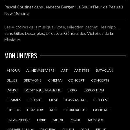
Pascal Couzinet
dans
Jeanette Berger : La Soul à Fleur de Peau au
New Morning
Les Victoires de la musique : vote, sélection, cachet... les répo ...
dans
Gilles Desangles, Directeur Général des Victoires de la
Musique
MON UNIVERS
AMOUR
ANNE VASSIVIERE
ART
ARTISTES
BATACLAN
BLUES
BRETAGNE
CINEMA
CONCERT
CONCERTS
DANSE
DOMINIQUE PLANCHE
EXPO
EXPOSITION
FEMMES
FESTIVAL
FILM
HEAVY METAL
HELLFEST
HIP HOP
HUMOUR
JAZZ
JOURNALISTE
LA CIGALE
LA PARIZIENNE
LIVRE
METAL
MUSIC
MUSIQUE
NOUVEL ALBUM
OLYMPIA
OUI FM
PARIS
PINUP