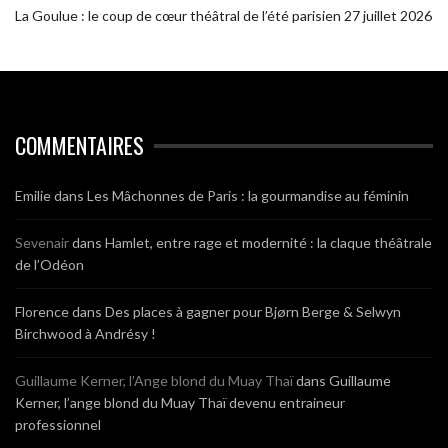
La Goulue : le coup de cœur théâtral de l’été parisien
27 juillet 2026
COMMENTAIRES
Emilie
dans
Les Mâchonnes de Paris : la gourmandise au féminin
Sevenair
dans
Hamlet, entre rage et modernité : la claque théâtrale
de l’Odéon
Florence
dans
Des places à gagner pour Bjørn Berge & Selwyn
Birchwood à Andrésy !
Guillaume Kerner, l’Ange blond du Muay Thaï
dans
Guillaume
Kerner, l’ange blond du Muay Thaï devenu entraineur
professionnel