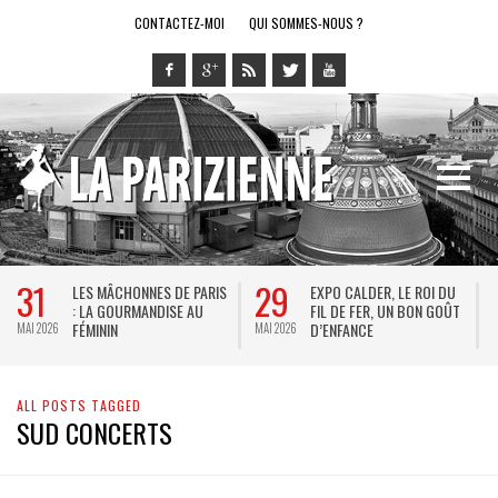
CONTACTEZ-MOI
QUI SOMMES-NOUS ?
31
29
LES MÂCHONNES DE PARIS
EXPO CALDER, LE ROI DU
: LA GOURMANDISE AU
FIL DE FER, UN BON GOÛT
FÉMININ
D’ENFANCE
MAI 2026
MAI 2026
M
ALL POSTS TAGGED
SUD CONCERTS