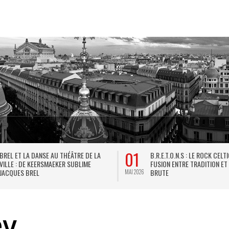
01
BREL ET LA DANSE AU THÉÂTRE DE LA
B.R.E.T.O.N.S : LE ROCK CELT
VILLE : DE KEERSMAEKER SUBLIME
FUSION ENTRE TRADITION ET
JACQUES BREL
BRUTE
MAI 2026