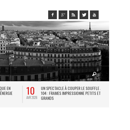
10
27
IQUE EN
UN SPECTACLE À COUPER LE SOUFFLE AU
L
 ÉNERGIE
104 : FRAMES IMPRESSIONNE PETITS ET
TH
GRANDS
AVR 2026
JUIL 2026