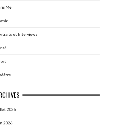
ris Me
oesie
rtraits et Interviews
anté
ort
héâtre
RCHIVES
illet 2026
in 2026