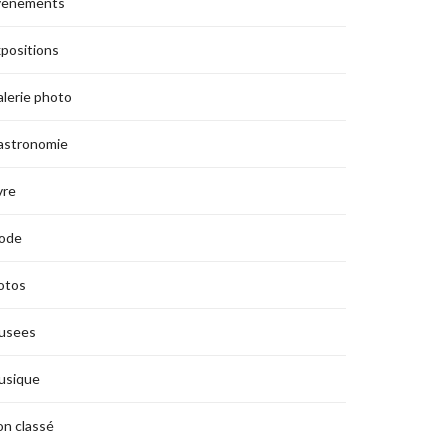
vènements
positions
lerie photo
astronomie
vre
ode
otos
usees
usique
n classé