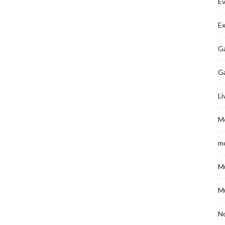
É
Ex
Ga
G
Li
M
m
M
M
No