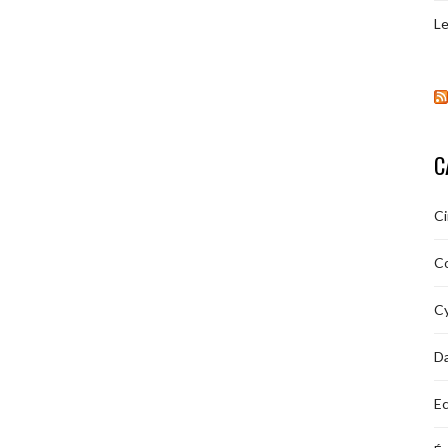
Le
C
C
C
Cy
D
Ec