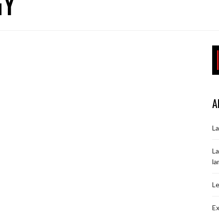
GY
A
La
La
la
Le
Ex