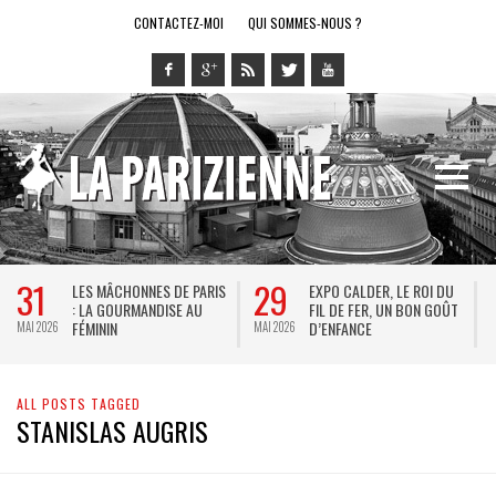
CONTACTEZ-MOI
QUI SOMMES-NOUS ?
31
29
LES MÂCHONNES DE PARIS
EXPO CALDER, LE ROI DU
: LA GOURMANDISE AU
FIL DE FER, UN BON GOÛT
FÉMININ
D’ENFANCE
MAI 2026
MAI 2026
M
ALL POSTS TAGGED
STANISLAS AUGRIS