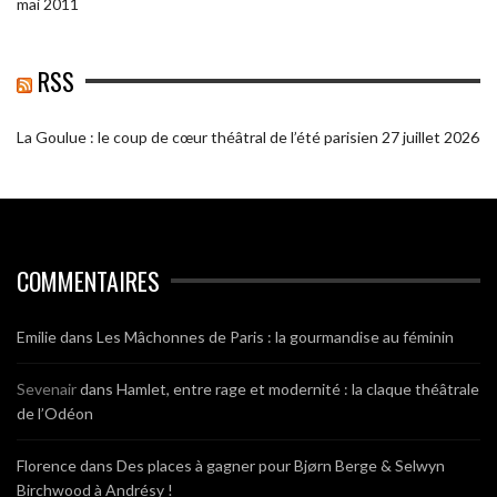
mai 2011
RSS
La Goulue : le coup de cœur théâtral de l’été parisien
27 juillet 2026
COMMENTAIRES
Emilie
dans
Les Mâchonnes de Paris : la gourmandise au féminin
Sevenair
dans
Hamlet, entre rage et modernité : la claque théâtrale
de l’Odéon
Florence
dans
Des places à gagner pour Bjørn Berge & Selwyn
Birchwood à Andrésy !