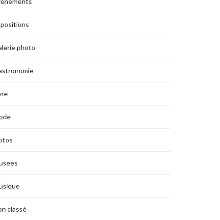
vènements
positions
lerie photo
astronomie
vre
ode
otos
usees
usique
n classé