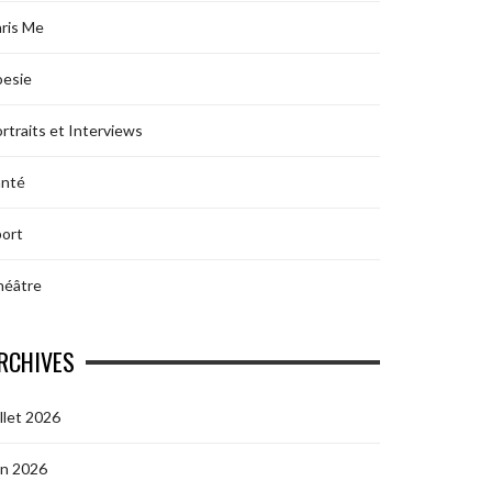
ris Me
oesie
rtraits et Interviews
anté
ort
héâtre
RCHIVES
illet 2026
in 2026