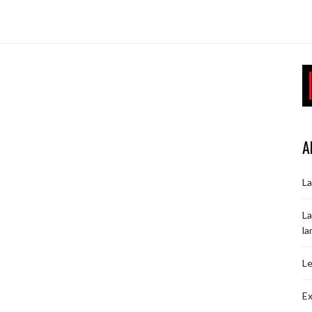
A
La
La
la
Le
Ex