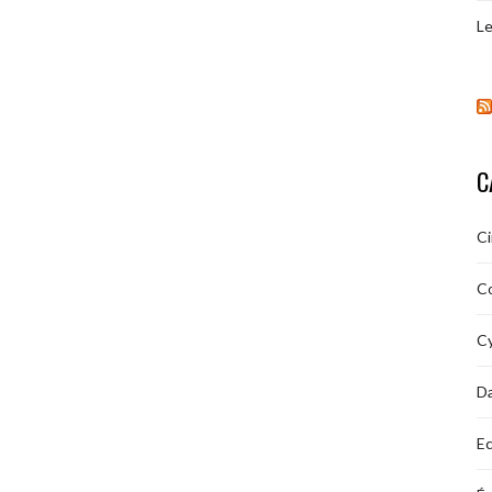
Le
C
C
C
Cy
D
Ec