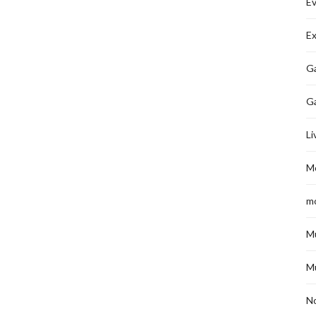
É
Ex
Ga
G
Li
M
m
M
M
No