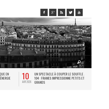
10
27
IQUE EN
UN SPECTACLE À COUPER LE SOUFFLE AU
L
 ÉNERGIE
104 : FRAMES IMPRESSIONNE PETITS ET
TH
GRANDS
AVR 2026
JUIL 2026