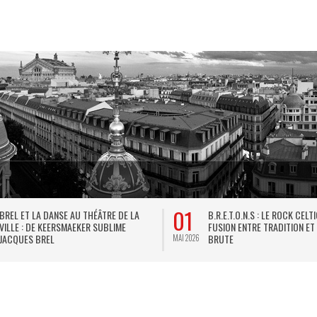
01
BREL ET LA DANSE AU THÉÂTRE DE LA
B.R.E.T.O.N.S : LE ROCK CELT
VILLE : DE KEERSMAEKER SUBLIME
FUSION ENTRE TRADITION ET
JACQUES BREL
BRUTE
MAI 2026