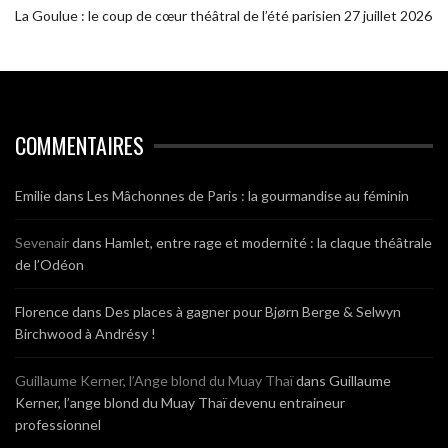
La Goulue : le coup de cœur théâtral de l’été parisien
27 juillet 2026
COMMENTAIRES
Emilie
dans
Les Mâchonnes de Paris : la gourmandise au féminin
Sevenair
dans
Hamlet, entre rage et modernité : la claque théâtrale
de l’Odéon
Florence
dans
Des places à gagner pour Bjørn Berge & Selwyn
Birchwood à Andrésy !
Guillaume Kerner, l’Ange blond du Muay Thaï
dans
Guillaume
Kerner, l’ange blond du Muay Thaï devenu entraineur
professionnel