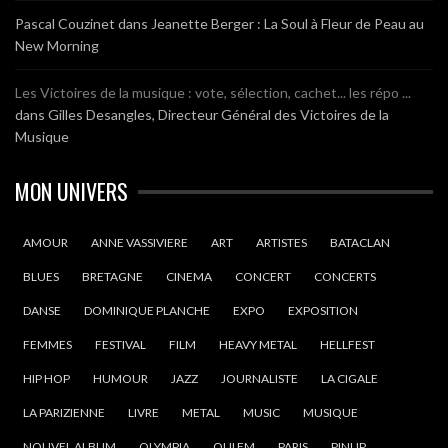
Pascal Couzinet
dans
Jeanette Berger : La Soul à Fleur de Peau au
New Morning
Les Victoires de la musique : vote, sélection, cachet... les répo ...
dans
Gilles Desangles, Directeur Général des Victoires de la
Musique
MON UNIVERS
AMOUR
ANNE VASSIVIERE
ART
ARTISTES
BATACLAN
BLUES
BRETAGNE
CINEMA
CONCERT
CONCERTS
DANSE
DOMINIQUE PLANCHE
EXPO
EXPOSITION
FEMMES
FESTIVAL
FILM
HEAVY METAL
HELLFEST
HIP HOP
HUMOUR
JAZZ
JOURNALISTE
LA CIGALE
LA PARIZIENNE
LIVRE
METAL
MUSIC
MUSIQUE
NOUVEL ALBUM
OLYMPIA
OUI FM
PARIS
PINUP