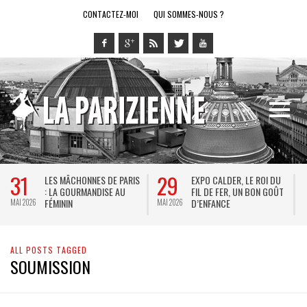
CONTACTEZ-MOI
QUI SOMMES-NOUS ?
31
29
LES MÂCHONNES DE PARIS
EXPO CALDER, LE ROI DU
: LA GOURMANDISE AU
FIL DE FER, UN BON GOÛT
FÉMININ
D’ENFANCE
MAI 2026
MAI 2026
M
ALL POSTS TAGGED
SOUMISSION