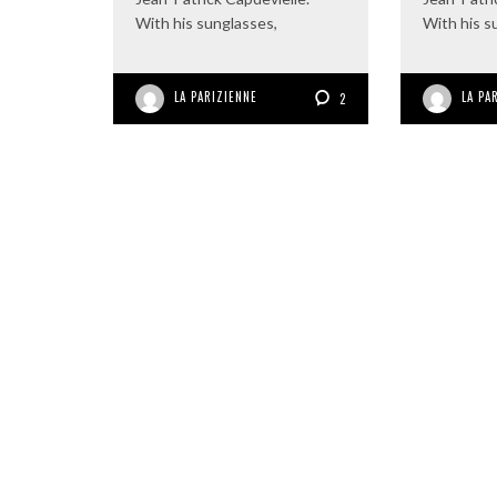
With his sunglasses,
With his s
LA PARIZIENNE
LA PA
2