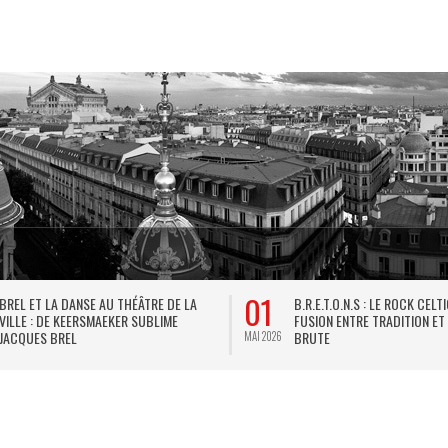
01
BREL ET LA DANSE AU THÉÂTRE DE LA
B.R.E.T.O.N.S : LE ROCK CELT
VILLE : DE KEERSMAEKER SUBLIME
FUSION ENTRE TRADITION ET
JACQUES BREL
BRUTE
MAI 2026