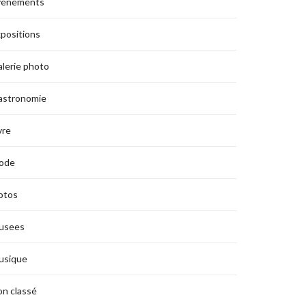
vènements
positions
lerie photo
astronomie
vre
ode
otos
usees
usique
n classé