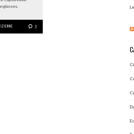
unglasses,
Le
RIZIENNE
2
C
C
C
Cy
D
Ec