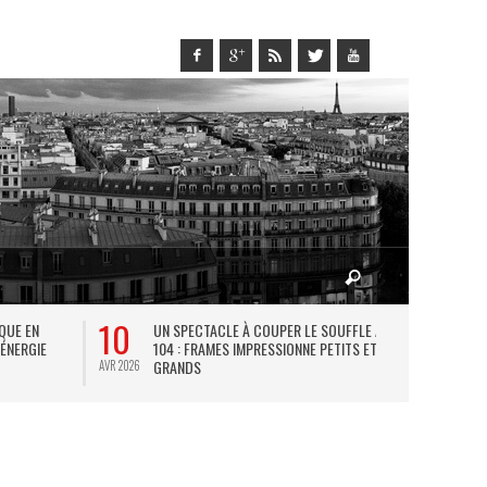
10
27
IQUE EN
UN SPECTACLE À COUPER LE SOUFFLE AU
L
 ÉNERGIE
104 : FRAMES IMPRESSIONNE PETITS ET
TH
GRANDS
AVR 2026
JUIL 2026