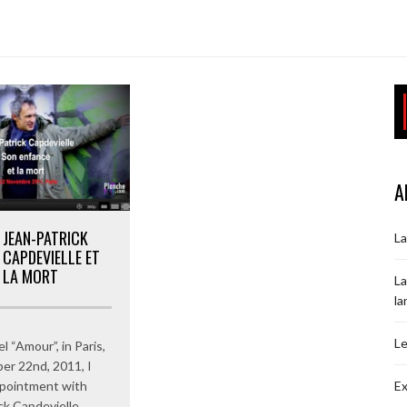
A
JEAN-PATRICK
La
CAPDEVIELLE ET
LA MORT
La
la
Le
l “Amour”, in Paris,
er 22nd, 2011, I
Ex
ppointment with
ck Capdevielle.