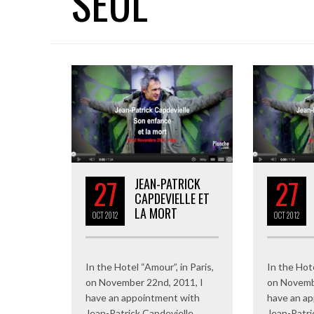
SEUL
27
27
JEAN-PATRICK
CAPDEVIELLE ET
LA MORT
OCT
2012
OCT
2012
In the Hotel “Amour”, in Paris,
In the Hote
on November 22nd, 2011, I
on Novemb
have an appointment with
have an a
Jean-Patrick Capdevielle.
Jean-Patri