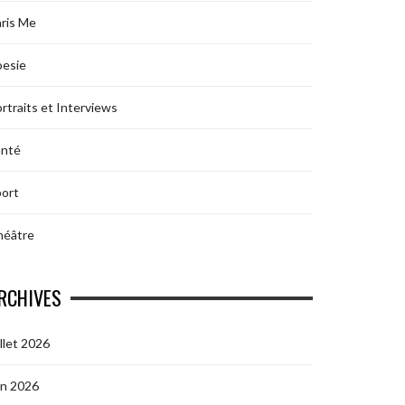
ris Me
oesie
rtraits et Interviews
anté
ort
héâtre
RCHIVES
illet 2026
in 2026