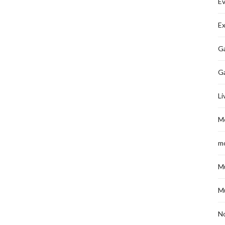
É
Ex
Ga
G
Li
M
m
M
M
No