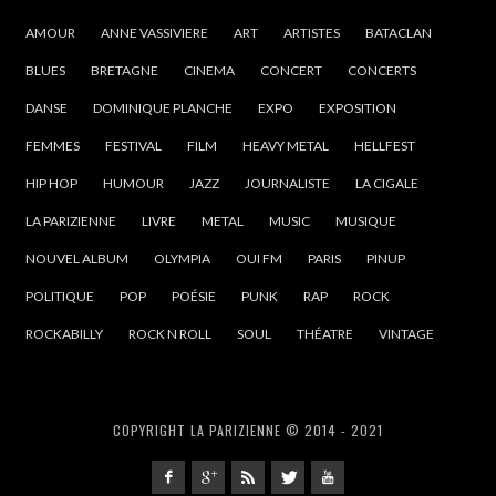
AMOUR
ANNE VASSIVIERE
ART
ARTISTES
BATACLAN
BLUES
BRETAGNE
CINEMA
CONCERT
CONCERTS
DANSE
DOMINIQUE PLANCHE
EXPO
EXPOSITION
FEMMES
FESTIVAL
FILM
HEAVY METAL
HELLFEST
HIP HOP
HUMOUR
JAZZ
JOURNALISTE
LA CIGALE
LA PARIZIENNE
LIVRE
METAL
MUSIC
MUSIQUE
NOUVEL ALBUM
OLYMPIA
OUI FM
PARIS
PINUP
POLITIQUE
POP
POÉSIE
PUNK
RAP
ROCK
ROCKABILLY
ROCK N ROLL
SOUL
THÉATRE
VINTAGE
COPYRIGHT LA PARIZIENNE © 2014 - 2021