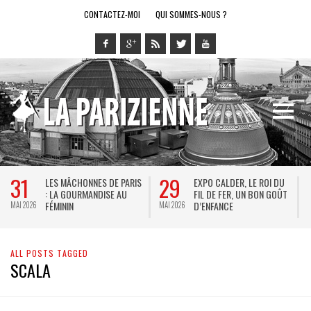
CONTACTEZ-MOI
QUI SOMMES-NOUS ?
31
29
LES MÂCHONNES DE PARIS
EXPO CALDER, LE ROI DU
: LA GOURMANDISE AU
FIL DE FER, UN BON GOÛT
FÉMININ
D’ENFANCE
MAI 2026
MAI 2026
M
ALL POSTS TAGGED
SCALA