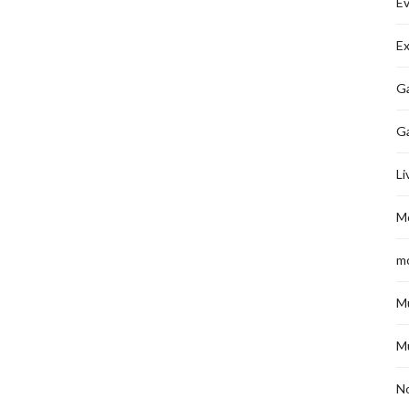
É
Ex
Ga
G
Li
M
m
M
M
No