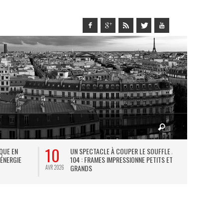
10
27
IQUE EN
UN SPECTACLE À COUPER LE SOUFFLE AU
L
 ÉNERGIE
104 : FRAMES IMPRESSIONNE PETITS ET
TH
GRANDS
AVR 2026
JUIL 2026