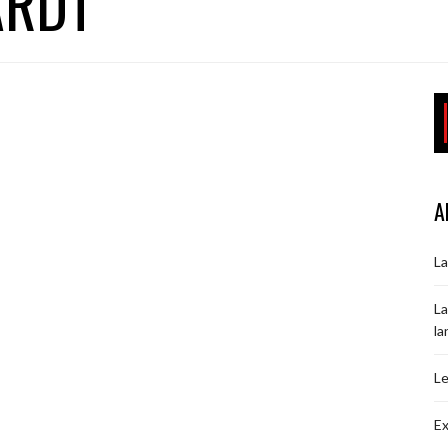
ARDT
A
La
La
la
Le
Ex