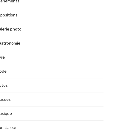
vènements
positions
lerie photo
astronomie
vre
ode
otos
usees
usique
n classé