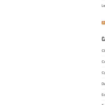
Le
C
C
C
Cy
D
Ec