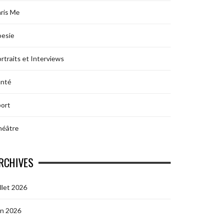
ris Me
oesie
rtraits et Interviews
anté
ort
héâtre
RCHIVES
illet 2026
in 2026