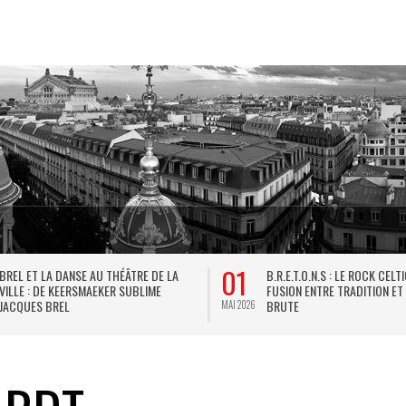
01
BREL ET LA DANSE AU THÉÂTRE DE LA
B.R.E.T.O.N.S : LE ROCK CELT
VILLE : DE KEERSMAEKER SUBLIME
FUSION ENTRE TRADITION ET
JACQUES BREL
BRUTE
MAI 2026