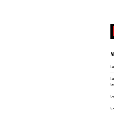
A
La
La
la
Le
Ex