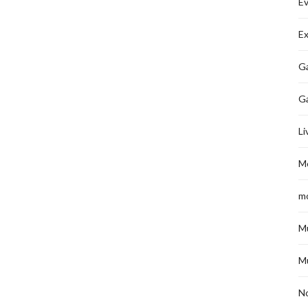
É
Ex
Ga
G
Li
M
m
M
M
No