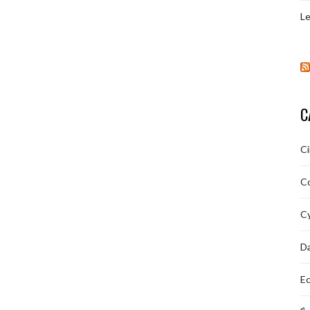
Le
C
C
C
Cy
D
Ec