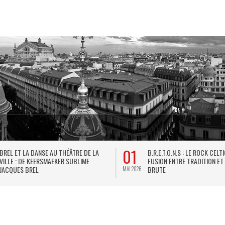
01
BREL ET LA DANSE AU THÉÂTRE DE LA
B.R.E.T.O.N.S : LE ROCK CELT
VILLE : DE KEERSMAEKER SUBLIME
FUSION ENTRE TRADITION ET
JACQUES BREL
BRUTE
MAI 2026