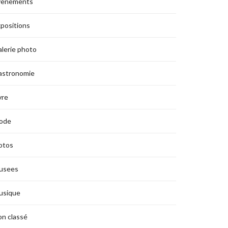
vènements
positions
lerie photo
astronomie
vre
ode
otos
usees
usique
n classé