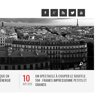
10
27
IQUE EN
UN SPECTACLE À COUPER LE SOUFFLE AU
L
 ÉNERGIE
104 : FRAMES IMPRESSIONNE PETITS ET
TH
GRANDS
AVR 2026
JUIL 2026