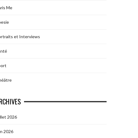
ris Me
oesie
rtraits et Interviews
anté
ort
héâtre
RCHIVES
illet 2026
in 2026