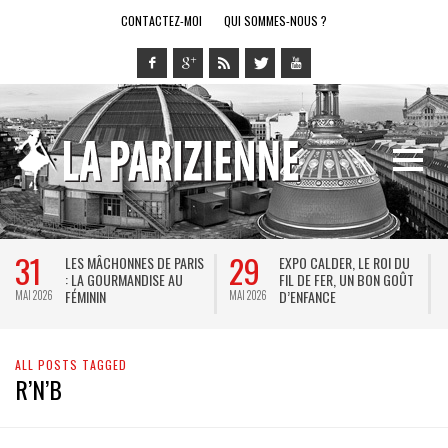
CONTACTEZ-MOI
QUI SOMMES-NOUS ?
31
29
LES MÂCHONNES DE PARIS
EXPO CALDER, LE ROI DU
: LA GOURMANDISE AU
FIL DE FER, UN BON GOÛT
FÉMININ
D’ENFANCE
MAI 2026
MAI 2026
M
ALL POSTS TAGGED
R’N’B