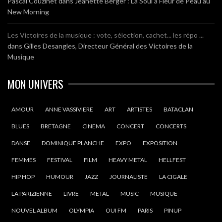
Pascal Couzinet
dans
Jeanette Berger : La Soul à Fleur de Peau au
New Morning
Les Victoires de la musique : vote, sélection, cachet... les répo ...
dans
Gilles Desangles, Directeur Général des Victoires de la
Musique
MON UNIVERS
AMOUR
ANNE VASSIVIERE
ART
ARTISTES
BATACLAN
BLUES
BRETAGNE
CINEMA
CONCERT
CONCERTS
DANSE
DOMINIQUE PLANCHE
EXPO
EXPOSITION
FEMMES
FESTIVAL
FILM
HEAVY METAL
HELLFEST
HIP HOP
HUMOUR
JAZZ
JOURNALISTE
LA CIGALE
LA PARIZIENNE
LIVRE
METAL
MUSIC
MUSIQUE
NOUVEL ALBUM
OLYMPIA
OUI FM
PARIS
PINUP