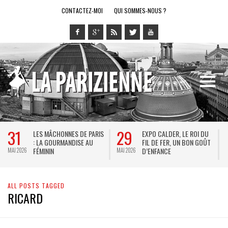
CONTACTEZ-MOI
QUI SOMMES-NOUS ?
31
29
LES MÂCHONNES DE PARIS
EXPO CALDER, LE ROI DU
: LA GOURMANDISE AU
FIL DE FER, UN BON GOÛT
FÉMININ
D’ENFANCE
MAI 2026
MAI 2026
M
ALL POSTS TAGGED
RICARD