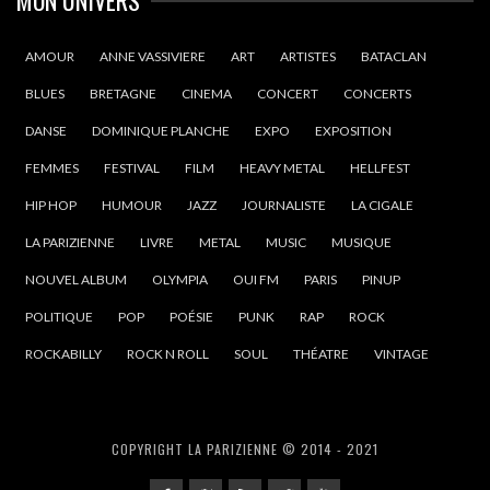
AMOUR
ANNE VASSIVIERE
ART
ARTISTES
BATACLAN
BLUES
BRETAGNE
CINEMA
CONCERT
CONCERTS
DANSE
DOMINIQUE PLANCHE
EXPO
EXPOSITION
FEMMES
FESTIVAL
FILM
HEAVY METAL
HELLFEST
HIP HOP
HUMOUR
JAZZ
JOURNALISTE
LA CIGALE
LA PARIZIENNE
LIVRE
METAL
MUSIC
MUSIQUE
NOUVEL ALBUM
OLYMPIA
OUI FM
PARIS
PINUP
POLITIQUE
POP
POÉSIE
PUNK
RAP
ROCK
ROCKABILLY
ROCK N ROLL
SOUL
THÉATRE
VINTAGE
COPYRIGHT LA PARIZIENNE © 2014 - 2021