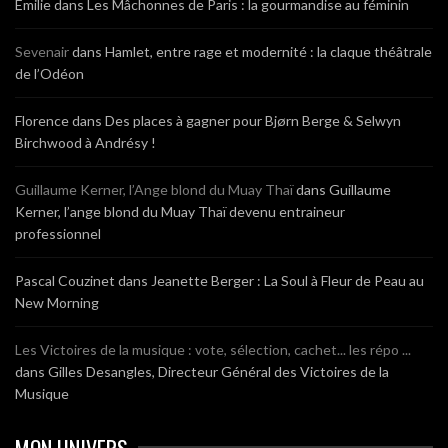
Emilie
dans
Les Mâchonnes de Paris : la gourmandise au féminin
Sevenair
dans
Hamlet, entre rage et modernité : la claque théâtrale
de l’Odéon
Florence
dans
Des places à gagner pour Bjørn Berge & Selwyn
Birchwood à Andrésy !
Guillaume Kerner, l’Ange blond du Muay Thaï
dans
Guillaume
Kerner, l’ange blond du Muay Thaï devenu entraineur
professionnel
Pascal Couzinet
dans
Jeanette Berger : La Soul à Fleur de Peau au
New Morning
Les Victoires de la musique : vote, sélection, cachet... les répo ...
dans
Gilles Desangles, Directeur Général des Victoires de la
Musique
MON UNIVERS