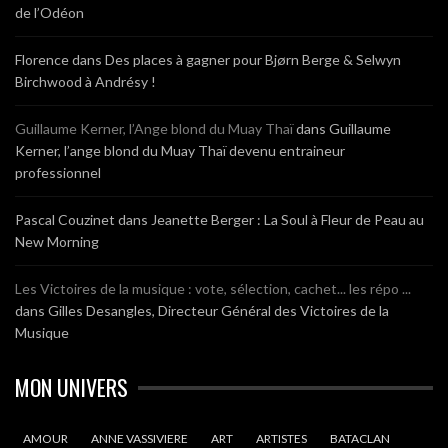
de l’Odéon
Florence
dans
Des places à gagner pour Bjørn Berge & Selwyn
Birchwood à Andrésy !
Guillaume Kerner, l’Ange blond du Muay Thaï
dans
Guillaume
Kerner, l’ange blond du Muay Thaï devenu entraineur
professionnel
Pascal Couzinet
dans
Jeanette Berger : La Soul à Fleur de Peau au
New Morning
Les Victoires de la musique : vote, sélection, cachet... les répo ...
dans
Gilles Desangles, Directeur Général des Victoires de la
Musique
MON UNIVERS
AMOUR
ANNE VASSIVIERE
ART
ARTISTES
BATACLAN