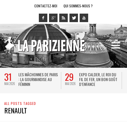
CONTACTEZ-MOI
QUI SOMMES-NOUS ?
31
29
LES MÂCHONNES DE PARIS
EXPO CALDER, LE ROI DU
: LA GOURMANDISE AU
FIL DE FER, UN BON GOÛT
FÉMININ
D’ENFANCE
MAI 2026
MAI 2026
M
ALL POSTS TAGGED
RENAULT