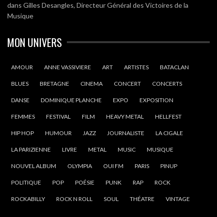
dans
Gilles Desangles, Directeur Général des Victoires de la
Musique
MON UNIVERS
AMOUR
ANNE VASSIVIERE
ART
ARTISTES
BATACLAN
BLUES
BRETAGNE
CINEMA
CONCERT
CONCERTS
DANSE
DOMINIQUE PLANCHE
EXPO
EXPOSITION
FEMMES
FESTIVAL
FILM
HEAVY METAL
HELLFEST
HIP HOP
HUMOUR
JAZZ
JOURNALISTE
LA CIGALE
LA PARIZIENNE
LIVRE
METAL
MUSIC
MUSIQUE
NOUVEL ALBUM
OLYMPIA
OUI FM
PARIS
PINUP
POLITIQUE
POP
POÉSIE
PUNK
RAP
ROCK
ROCKABILLY
ROCK N ROLL
SOUL
THÉATRE
VINTAGE