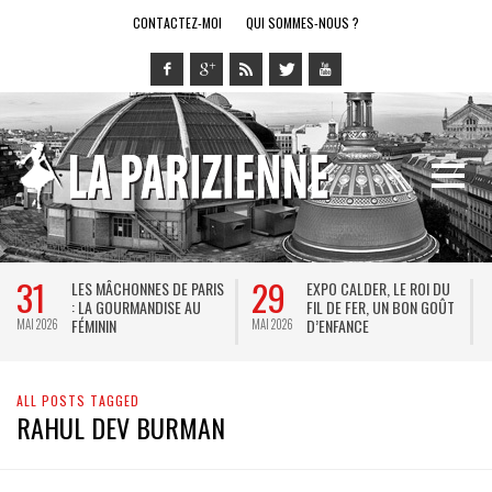
CONTACTEZ-MOI
QUI SOMMES-NOUS ?
31
29
LES MÂCHONNES DE PARIS
EXPO CALDER, LE ROI DU
: LA GOURMANDISE AU
FIL DE FER, UN BON GOÛT
FÉMININ
D’ENFANCE
MAI 2026
MAI 2026
M
ALL POSTS TAGGED
RAHUL DEV BURMAN