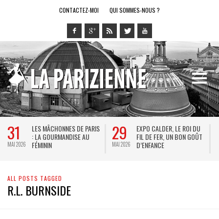
CONTACTEZ-MOI
QUI SOMMES-NOUS ?
31
29
LES MÂCHONNES DE PARIS
EXPO CALDER, LE ROI DU
: LA GOURMANDISE AU
FIL DE FER, UN BON GOÛT
FÉMININ
D’ENFANCE
MAI 2026
MAI 2026
M
ALL POSTS TAGGED
R.L. BURNSIDE