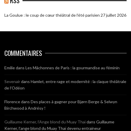
RSS
La Goulue : le coup de cœur théâtral de l’été parisien
27 juillet 2026
COMMENTAIRES
Emilie
dans
Les Mâchonnes de Paris : la gourmandise au féminin
Sevenair
dans
Hamlet, entre rage et modernité : la claque théâtrale
de l’Odéon
Florence
dans
Des places à gagner pour Bjørn Berge & Selwyn
Birchwood à Andrésy !
Guillaume Kerner, l’Ange blond du Muay Thaï
dans
Guillaume
Kerner, l’ange blond du Muay Thaï devenu entraineur