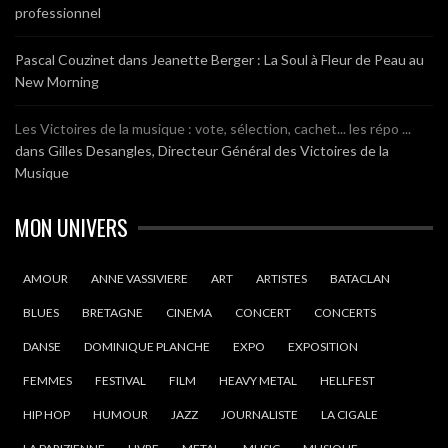
professionnel
Pascal Couzinet
dans
Jeanette Berger : La Soul à Fleur de Peau au
New Morning
Les Victoires de la musique : vote, sélection, cachet... les répo ...
dans
Gilles Desangles, Directeur Général des Victoires de la
Musique
MON UNIVERS
AMOUR
ANNE VASSIVIERE
ART
ARTISTES
BATACLAN
BLUES
BRETAGNE
CINEMA
CONCERT
CONCERTS
DANSE
DOMINIQUE PLANCHE
EXPO
EXPOSITION
FEMMES
FESTIVAL
FILM
HEAVY METAL
HELLFEST
HIP HOP
HUMOUR
JAZZ
JOURNALISTE
LA CIGALE