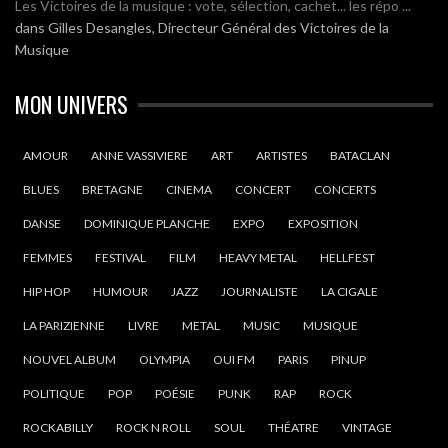
Les Victoires de la musique : vote, sélection, cachet... les répo ...
dans
Gilles Desangles, Directeur Général des Victoires de la
Musique
MON UNIVERS
AMOUR
ANNE VASSIVIERE
ART
ARTISTES
BATACLAN
BLUES
BRETAGNE
CINEMA
CONCERT
CONCERTS
DANSE
DOMINIQUE PLANCHE
EXPO
EXPOSITION
FEMMES
FESTIVAL
FILM
HEAVY METAL
HELLFEST
HIP HOP
HUMOUR
JAZZ
JOURNALISTE
LA CIGALE
LA PARIZIENNE
LIVRE
METAL
MUSIC
MUSIQUE
NOUVEL ALBUM
OLYMPIA
OUI FM
PARIS
PINUP
POLITIQUE
POP
POÉSIE
PUNK
RAP
ROCK
ROCKABILLY
ROCK N ROLL
SOUL
THÉATRE
VINTAGE