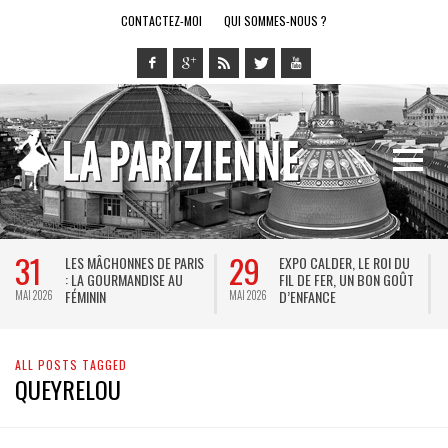
CONTACTEZ-MOI
QUI SOMMES-NOUS ?
31
29
LES MÂCHONNES DE PARIS
EXPO CALDER, LE ROI DU
: LA GOURMANDISE AU
FIL DE FER, UN BON GOÛT
FÉMININ
D’ENFANCE
MAI 2026
MAI 2026
M
ALL POSTS TAGGED
QUEYRELOU