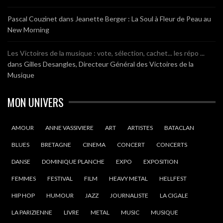
Pascal Couzinet
dans
Jeanette Berger : La Soul à Fleur de Peau au
New Morning
Les Victoires de la musique : vote, sélection, cachet... les répo ...
dans
Gilles Desangles, Directeur Général des Victoires de la
Musique
MON UNIVERS
AMOUR
ANNE VASSIVIERE
ART
ARTISTES
BATACLAN
BLUES
BRETAGNE
CINEMA
CONCERT
CONCERTS
DANSE
DOMINIQUE PLANCHE
EXPO
EXPOSITION
FEMMES
FESTIVAL
FILM
HEAVY METAL
HELLFEST
HIP HOP
HUMOUR
JAZZ
JOURNALISTE
LA CIGALE
LA PARIZIENNE
LIVRE
METAL
MUSIC
MUSIQUE