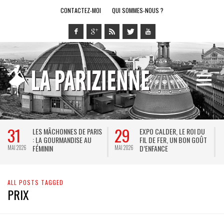
CONTACTEZ-MOI
QUI SOMMES-NOUS ?
31
29
LES MÂCHONNES DE PARIS
EXPO CALDER, LE ROI DU
: LA GOURMANDISE AU
FIL DE FER, UN BON GOÛT
FÉMININ
D’ENFANCE
MAI 2026
MAI 2026
M
ALL POSTS TAGGED
PRIX