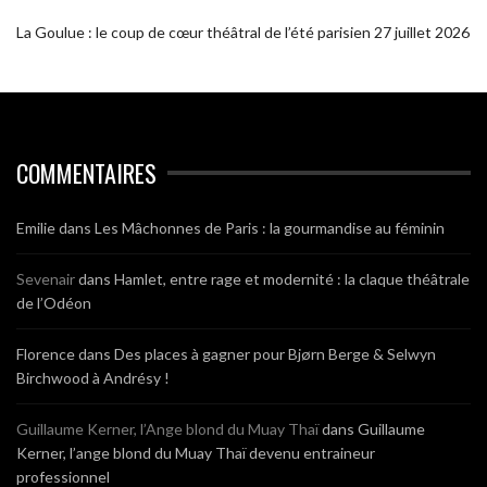
La Goulue : le coup de cœur théâtral de l’été parisien
27 juillet 2026
COMMENTAIRES
Emilie
dans
Les Mâchonnes de Paris : la gourmandise au féminin
Sevenair
dans
Hamlet, entre rage et modernité : la claque théâtrale
de l’Odéon
Florence
dans
Des places à gagner pour Bjørn Berge & Selwyn
Birchwood à Andrésy !
Guillaume Kerner, l’Ange blond du Muay Thaï
dans
Guillaume
Kerner, l’ange blond du Muay Thaï devenu entraineur
professionnel