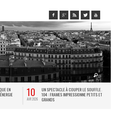
10
27
IQUE EN
UN SPECTACLE À COUPER LE SOUFFLE AU
L
 ÉNERGIE
104 : FRAMES IMPRESSIONNE PETITS ET
TH
GRANDS
AVR 2026
JUIL 2026