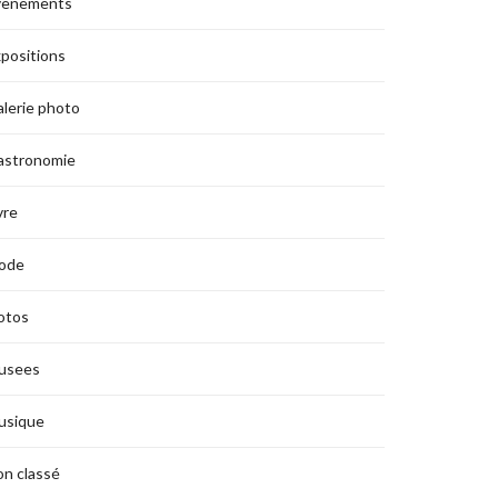
vènements
positions
lerie photo
astronomie
vre
ode
otos
usees
usique
n classé