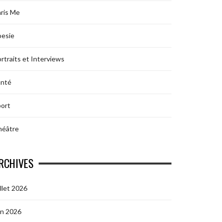
ris Me
oesie
rtraits et Interviews
anté
ort
héâtre
RCHIVES
illet 2026
in 2026