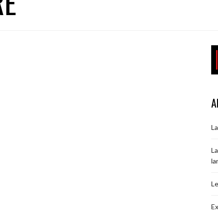
RE
A
La
La
la
Le
Ex