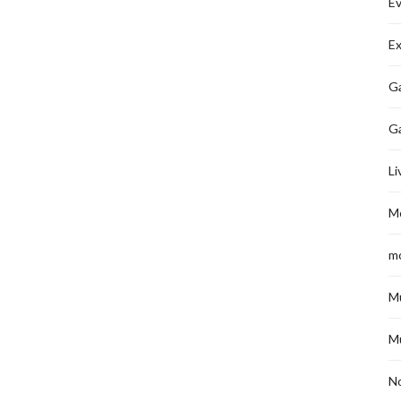
É
Ex
Ga
G
Li
M
m
M
M
No