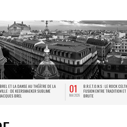
01
BREL ET LA DANSE AU THÉÂTRE DE LA
B.R.E.T.O.N.S : LE ROCK CELT
VILLE : DE KEERSMAEKER SUBLIME
FUSION ENTRE TRADITION ET
JACQUES BREL
BRUTE
MAI 2026