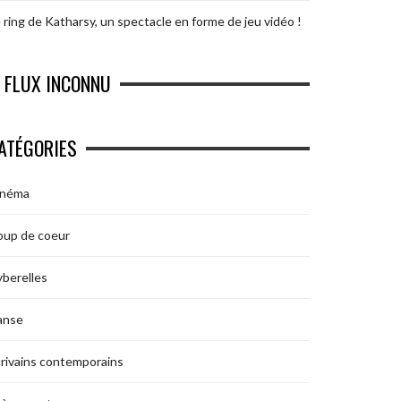
 ring de Katharsy, un spectacle en forme de jeu vidéo !
FLUX INCONNU
ATÉGORIES
inéma
oup de coeur
berelles
anse
rivains contemporains