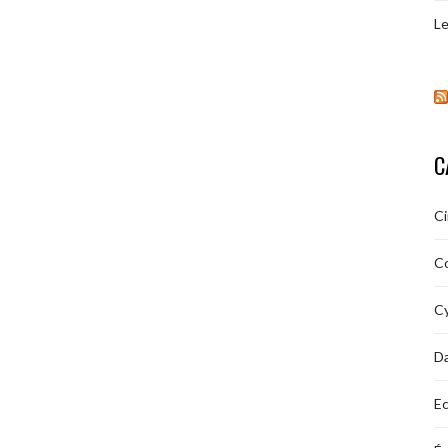
Le
C
C
C
Cy
D
Ec