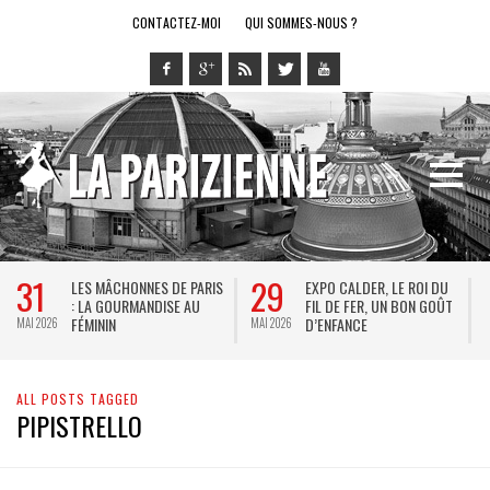
CONTACTEZ-MOI
QUI SOMMES-NOUS ?
31
29
LES MÂCHONNES DE PARIS
EXPO CALDER, LE ROI DU
: LA GOURMANDISE AU
FIL DE FER, UN BON GOÛT
FÉMININ
D’ENFANCE
MAI 2026
MAI 2026
M
ALL POSTS TAGGED
PIPISTRELLO