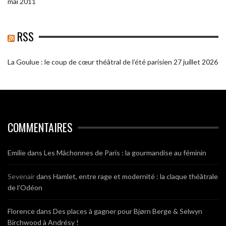
mai 2011
RSS
La Goulue : le coup de cœur théâtral de l’été parisien
27 juillet 2026
COMMENTAIRES
Emilie
dans
Les Mâchonnes de Paris : la gourmandise au féminin
Sevenair
dans
Hamlet, entre rage et modernité : la claque théâtrale
de l’Odéon
Florence
dans
Des places à gagner pour Bjørn Berge & Selwyn
Birchwood à Andrésy !