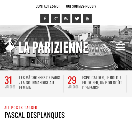
CONTACTEZ-MOI
QUI SOMMES-NOUS ?
31
29
LES MÂCHONNES DE PARIS
EXPO CALDER, LE ROI DU
: LA GOURMANDISE AU
FIL DE FER, UN BON GOÛT
FÉMININ
D’ENFANCE
MAI 2026
MAI 2026
M
ALL POSTS TAGGED
PASCAL DESPLANQUES