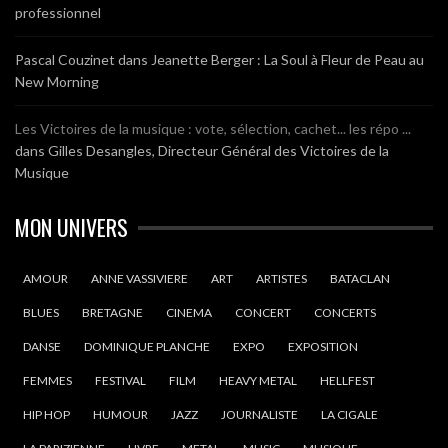
professionnel
Pascal Couzinet
dans
Jeanette Berger : La Soul à Fleur de Peau au
New Morning
Les Victoires de la musique : vote, sélection, cachet... les répo ...
dans
Gilles Desangles, Directeur Général des Victoires de la
Musique
MON UNIVERS
AMOUR
ANNE VASSIVIERE
ART
ARTISTES
BATACLAN
BLUES
BRETAGNE
CINEMA
CONCERT
CONCERTS
DANSE
DOMINIQUE PLANCHE
EXPO
EXPOSITION
FEMMES
FESTIVAL
FILM
HEAVY METAL
HELLFEST
HIP HOP
HUMOUR
JAZZ
JOURNALISTE
LA CIGALE