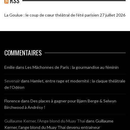
RSS
La Goulue : le coup de cœur théâtral de l’été parisien
27 juillet 2026
COMMENTAIRES
Emilie
dans
Les Mâchonnes de Paris : la gourmandise au féminin
Sevenair
dans
Hamlet, entre rage et modernité : la claque théâtrale
de l’Odéon
Florence
dans
Des places à gagner pour Bjørn Berge & Selwyn
Birchwood à Andrésy !
Guillaume Kerner, l’Ange blond du Muay Thaï
dans
Guillaume
Kerner, l’ange blond du Muay Thaï devenu entraineur