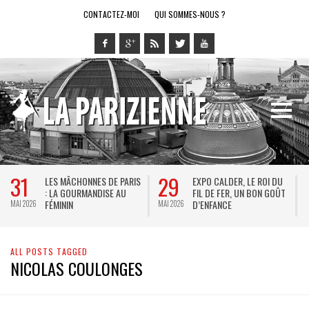
CONTACTEZ-MOI
QUI SOMMES-NOUS ?
31
29
LES MÂCHONNES DE PARIS
EXPO CALDER, LE ROI DU
: LA GOURMANDISE AU
FIL DE FER, UN BON GOÛT
FÉMININ
D’ENFANCE
MAI 2026
MAI 2026
M
ALL POSTS TAGGED
NICOLAS COULONGES