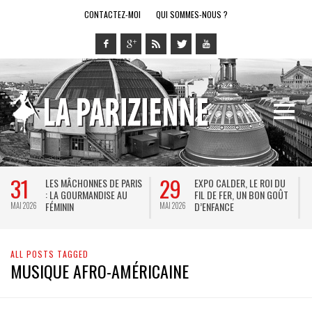
CONTACTEZ-MOI
QUI SOMMES-NOUS ?
31
29
LES MÂCHONNES DE PARIS
EXPO CALDER, LE ROI DU
: LA GOURMANDISE AU
FIL DE FER, UN BON GOÛT
FÉMININ
D’ENFANCE
MAI 2026
MAI 2026
M
ALL POSTS TAGGED
MUSIQUE AFRO-AMÉRICAINE