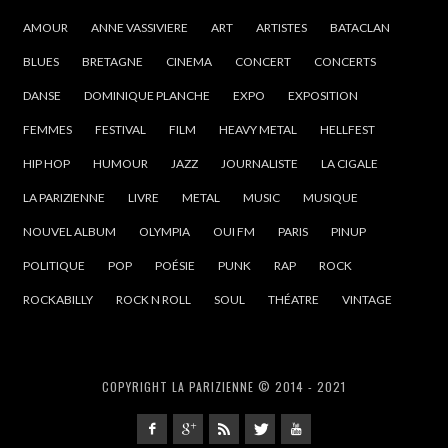
AMOUR
ANNE VASSIVIERE
ART
ARTISTES
BATACLAN
BLUES
BRETAGNE
CINEMA
CONCERT
CONCERTS
DANSE
DOMINIQUE PLANCHE
EXPO
EXPOSITION
FEMMES
FESTIVAL
FILM
HEAVY METAL
HELLFEST
HIP HOP
HUMOUR
JAZZ
JOURNALISTE
LA CIGALE
LA PARIZIENNE
LIVRE
METAL
MUSIC
MUSIQUE
NOUVEL ALBUM
OLYMPIA
OUI FM
PARIS
PINUP
POLITIQUE
POP
POÉSIE
PUNK
RAP
ROCK
ROCKABILLY
ROCK N ROLL
SOUL
THÉATRE
VINTAGE
COPYRIGHT LA PARIZIENNE © 2014 - 2021